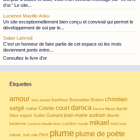
d'or." Le site...
Lucienne Maville-Anku
Un site exceptionnellement bien conçu et convivial qui permet le
développement de soi par le...
Saber Lahmidi
C’est un honneur de faire partie de cet espace où les mots
deviennent ponts entre...
Consultez le livre d’or
Étiquettes
amour
christian
bonheur
Boumedien
Brahim
anku
beauté
daroca
court
satgé
coeur
Colette
dignité
Daroca Mikael
Guinard
jean-marie audrain
espoir
Guillet
liberté
Désir
mikael
lucienne
Lumière
mort
Lucienne Maville-Anku
maville
mots
plume
plume de poète
nuit
PAIX
nature.
odile