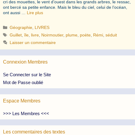
cri des mouettes, le vent d’ouest dans les grands arbres, le ressac,
ont bercé sa petite enfance. Mais le bleu du ciel, celui de l’océan,
ont aussi …
Lire plus
Catégories
Géographie
,
LIVRES
Étiquettes
Guillet
,
île
,
livre
,
Noirmoutier
,
plume
,
poète
,
Rémi
,
séduit
Laisser un commentaire
Connexion Membres
Se Connecter sur le Site
Mot de Passe oublié
Espace Membres
>>> Les Membres <<<
Les commentaires des textes