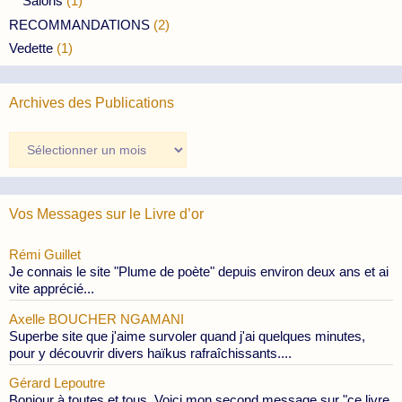
Salons
(1)
RECOMMANDATIONS
(2)
Vedette
(1)
Archives des Publications
Archives
des
Publications
Vos Messages sur le Livre d’or
Rémi Guillet
Je connais le site "Plume de poète" depuis environ deux ans et ai
vite apprécié...
Axelle BOUCHER NGAMANI
Superbe site que j'aime survoler quand j'ai quelques minutes,
pour y découvrir divers haïkus rafraîchissants....
Gérard Lepoutre
Bonjour à toutes et tous, Voici mon second message sur "ce livre