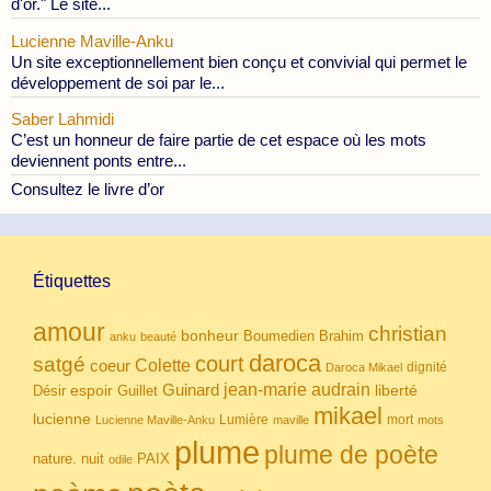
d'or." Le site...
Lucienne Maville-Anku
Un site exceptionnellement bien conçu et convivial qui permet le
développement de soi par le...
Saber Lahmidi
C’est un honneur de faire partie de cet espace où les mots
deviennent ponts entre...
Consultez le livre d’or
Étiquettes
amour
christian
bonheur
Boumedien
Brahim
anku
beauté
daroca
court
satgé
coeur
Colette
dignité
Daroca Mikael
Guinard
jean-marie audrain
espoir
Guillet
liberté
Désir
mikael
lucienne
Lumière
mort
Lucienne Maville-Anku
maville
mots
plume
plume de poète
nuit
PAIX
nature.
odile