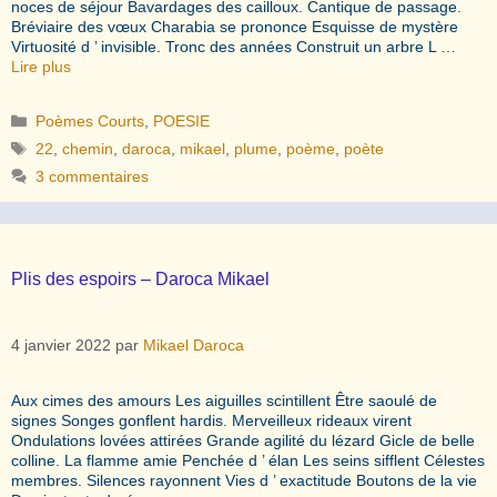
noces de séjour Bavardages des cailloux. Cantique de passage.
Bréviaire des vœux Charabia se prononce Esquisse de mystère
Virtuosité d ’ invisible. Tronc des années Construit un arbre L …
Lire plus
Catégories
Poèmes Courts
,
POESIE
Étiquettes
22
,
chemin
,
daroca
,
mikael
,
plume
,
poème
,
poète
3 commentaires
Plis des espoirs – Daroca Mikael
4 janvier 2022
par
Mikael Daroca
Aux cimes des amours Les aiguilles scintillent Être saoulé de
signes Songes gonflent hardis. Merveilleux rideaux virent
Ondulations lovées attirées Grande agilité du lézard Gicle de belle
colline. La flamme amie Penchée d ’ élan Les seins sifflent Célestes
membres. Silences rayonnent Vies d ’ exactitude Boutons de la vie