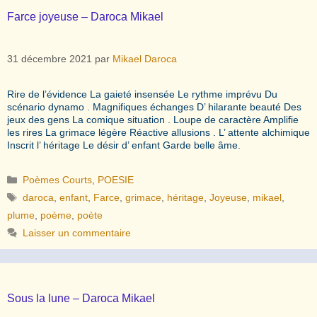
Farce joyeuse – Daroca Mikael
31 décembre 2021
par
Mikael Daroca
Rire de l’évidence La gaieté insensée Le rythme imprévu Du
scénario dynamo . Magnifiques échanges D’ hilarante beauté Des
jeux des gens La comique situation . Loupe de caractère Amplifie
les rires La grimace légère Réactive allusions . L’ attente alchimique
Inscrit l’ héritage Le désir d’ enfant Garde belle âme.
Catégories
Poèmes Courts
,
POESIE
Étiquettes
daroca
,
enfant
,
Farce
,
grimace
,
héritage
,
Joyeuse
,
mikael
,
plume
,
poème
,
poète
Laisser un commentaire
Sous la lune – Daroca Mikael