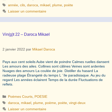
Étiquettes
année
,
cils
,
daroca
,
mikael
,
plume
,
poète
Laisser un commentaire
Vin(g)t 22 – Daroca Mikael
2 janvier 2022
par
Mikael Daroca
Pays aux cent soleils Aube vient de poindre Calmes ruelles dansent
Les amours des ailes. Collines sont câlines Veines sont ardentes
Nuages des amours La coulée de joie. Distiller du hasard La
radieuse plage Étrangeté du temps L ’ île paradisiaque. Au jeu du
regard Les années éclairent Temps de la durée Fluctuations de
reflets.
Catégories
Poèmes Courts
,
POESIE
Étiquettes
daroca
,
mikael
,
plume
,
poème
,
poète
,
vingt-deux
Laisser un commentaire