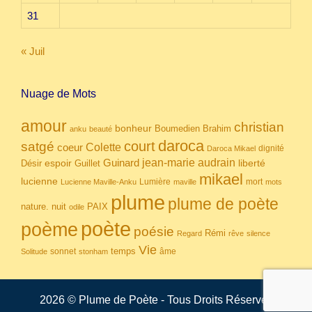
31
« Juil
Nuage de Mots
amour
christian
bonheur
Boumedien
Brahim
anku
beauté
daroca
court
satgé
coeur
Colette
dignité
Daroca Mikael
Guinard
jean-marie audrain
espoir
Guillet
liberté
Désir
mikael
lucienne
Lumière
mort
Lucienne Maville-Anku
maville
mots
plume
plume de poète
nuit
PAIX
nature.
odile
poète
poème
poésie
Rémi
Regard
rêve
silence
Vie
temps
sonnet
âme
Solitude
stonham
2026 © Plume de Poète - Tous Droits Réservés