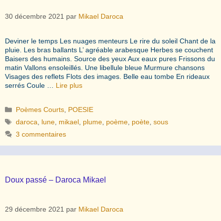
30 décembre 2021
par
Mikael Daroca
Deviner le temps Les nuages menteurs Le rire du soleil Chant de la
pluie. Les bras ballants L’ agréable arabesque Herbes se couchent
Baisers des humains. Source des yeux Aux eaux pures Frissons du
matin Vallons ensoleillés. Une libellule bleue Murmure chansons
Visages des reflets Flots des images. Belle eau tombe En rideaux
serrés Coule …
Lire plus
Catégories
Poèmes Courts
,
POESIE
Étiquettes
daroca
,
lune
,
mikael
,
plume
,
poème
,
poète
,
sous
3 commentaires
Doux passé – Daroca Mikael
29 décembre 2021
par
Mikael Daroca