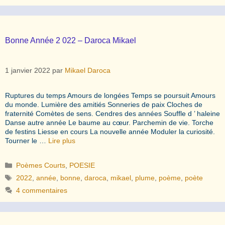
Bonne Année 2 022 – Daroca Mikael
1 janvier 2022
par
Mikael Daroca
Ruptures du temps Amours de longées Temps se poursuit Amours
du monde. Lumière des amitiés Sonneries de paix Cloches de
fraternité Comètes de sens. Cendres des années Souffle d ’ haleine
Danse autre année Le baume au cœur. Parchemin de vie. Torche
de festins Liesse en cours La nouvelle année Moduler la curiosité.
Tourner le …
Lire plus
Catégories
Poèmes Courts
,
POESIE
Étiquettes
2022
,
année
,
bonne
,
daroca
,
mikael
,
plume
,
poème
,
poète
4 commentaires