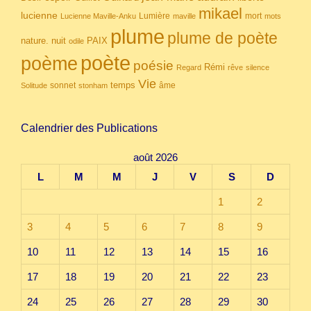
mikael
lucienne
Lumière
mort
Lucienne Maville-Anku
maville
mots
plume
plume de poète
nuit
PAIX
nature.
odile
poète
poème
poésie
Rémi
Regard
rêve
silence
Vie
temps
sonnet
âme
Solitude
stonham
Calendrier des Publications
août 2026
L
M
M
J
V
S
D
1
2
3
4
5
6
7
8
9
10
11
12
13
14
15
16
17
18
19
20
21
22
23
24
25
26
27
28
29
30