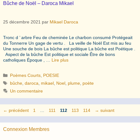
Bûche de Noël – Daroca Mikael
25 décembre 2021
par
Mikael Daroca
Tronc d ’ arbre Feu de cheminée Le charbon consumé Protégeait
du Tonnerre Un gage de vertu . La veille de Noël Est mis au feu
Une souche de bois La bûche est politique La bûche est Poétique .
Aspect de la bûche Est politique et sociale Être de bons
catholiques Époque , …
Lire plus
Catégories
Poèmes Courts
,
POESIE
Étiquettes
bûche
,
daroca
,
mikael
,
Noel
,
plume
,
poète
Un commentaire
Page
Page
Page
Page
Page
←
précédent
1
…
111
112
113
114
→
suivant
Connexion Membres