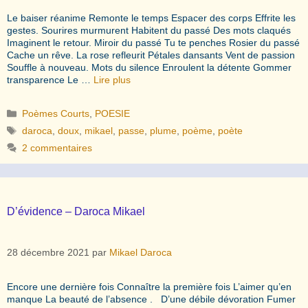
Le baiser réanime Remonte le temps Espacer des corps Effrite les
gestes. Sourires murmurent Habitent du passé Des mots claqués
Imaginent le retour. Miroir du passé Tu te penches Rosier du passé
Cache un rêve. La rose refleurit Pétales dansants Vent de passion
Souffle à nouveau. Mots du silence Enroulent la détente Gommer
transparence Le …
Lire plus
Catégories
Poèmes Courts
,
POESIE
Étiquettes
daroca
,
doux
,
mikael
,
passe
,
plume
,
poème
,
poète
2 commentaires
D’évidence – Daroca Mikael
28 décembre 2021
par
Mikael Daroca
Encore une dernière fois Connaître la première fois L’aimer qu’en
manque La beauté de l’absence . D’une débile dévoration Fumer