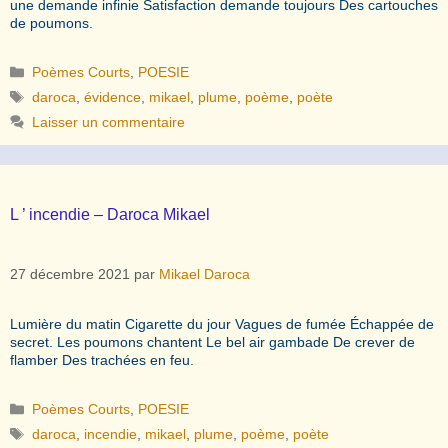
une demande infinie Satisfaction demande toujours Des cartouches
de poumons.
Catégories
Poèmes Courts
,
POESIE
Étiquettes
daroca
,
évidence
,
mikael
,
plume
,
poème
,
poète
Laisser un commentaire
L ’ incendie – Daroca Mikael
27 décembre 2021
par
Mikael Daroca
Lumière du matin Cigarette du jour Vagues de fumée Échappée de
secret. Les poumons chantent Le bel air gambade De crever de
flamber Des trachées en feu.
Catégories
Poèmes Courts
,
POESIE
Étiquettes
daroca
,
incendie
,
mikael
,
plume
,
poème
,
poète