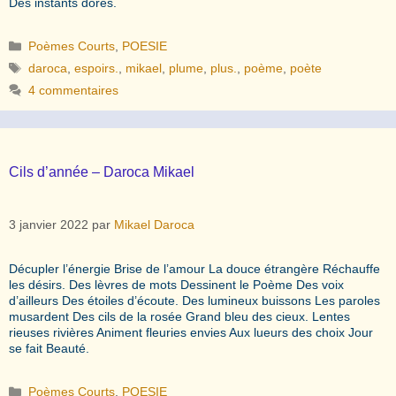
Des instants dorés.
Catégories
Poèmes Courts
,
POESIE
Étiquettes
daroca
,
espoirs.
,
mikael
,
plume
,
plus.
,
poème
,
poète
4 commentaires
Cils d’année – Daroca Mikael
3 janvier 2022
par
Mikael Daroca
Décupler l’énergie Brise de l’amour La douce étrangère Réchauffe
les désirs. Des lèvres de mots Dessinent le Poème Des voix
d’ailleurs Des étoiles d’écoute. Des lumineux buissons Les paroles
musardent Des cils de la rosée Grand bleu des cieux. Lentes
rieuses rivières Animent fleuries envies Aux lueurs des choix Jour
se fait Beauté.
Catégories
Poèmes Courts
,
POESIE