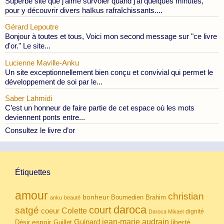
Superbe site que j'aime survoler quand j'ai quelques minutes,
pour y découvrir divers haïkus rafraîchissants....
Gérard Lepoutre
Bonjour à toutes et tous, Voici mon second message sur "ce livre
d'or." Le site...
Lucienne Maville-Anku
Un site exceptionnellement bien conçu et convivial qui permet le
développement de soi par le...
Saber Lahmidi
C’est un honneur de faire partie de cet espace où les mots
deviennent ponts entre...
Consultez le livre d’or
Étiquettes
amour
christian
bonheur
Boumedien
Brahim
anku
beauté
daroca
court
satgé
coeur
Colette
dignité
Daroca Mikael
Guinard
jean-marie audrain
espoir
Guillet
liberté
Désir