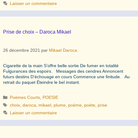
Laisser un commentaire
Prise de choix – Daroca Mikael
26 décembre 2021
par
Mikael Daroca
Cigarette de la main S’offre belle sortie De fumer en totalité
Fulgurances des espoirs. Messages des cendres Annoncent
futurs destins D’échouage en cours Commence une finitude. Au
retrait du paquet Éteindre le bel instant.
Catégories
Poèmes Courts
,
POESIE
Étiquettes
choix
,
daroca
,
mikael
,
plume
,
poème
,
poète
,
prise
Laisser un commentaire