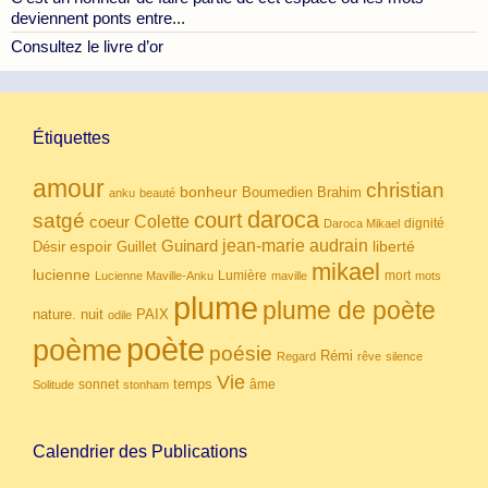
deviennent ponts entre...
Consultez le livre d’or
Étiquettes
amour
christian
bonheur
Boumedien
Brahim
anku
beauté
daroca
court
satgé
coeur
Colette
dignité
Daroca Mikael
Guinard
jean-marie audrain
espoir
Guillet
liberté
Désir
mikael
lucienne
Lumière
mort
Lucienne Maville-Anku
maville
mots
plume
plume de poète
nuit
PAIX
nature.
odile
poète
poème
poésie
Rémi
Regard
rêve
silence
Vie
temps
sonnet
âme
Solitude
stonham
Calendrier des Publications