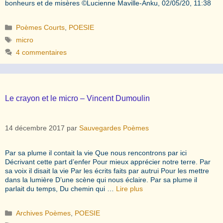
bonheurs et de misères ©Lucienne Maville-Anku, 02/05/20, 11:38
Catégories
Poèmes Courts
,
POESIE
Étiquettes
micro
4 commentaires
Le crayon et le micro – Vincent Dumoulin
14 décembre 2017
par
Sauvegardes Poèmes
Par sa plume il contait la vie Que nous rencontrons par ici
Décrivant cette part d’enfer Pour mieux apprécier notre terre. Par
sa voix il disait la vie Par les écrits faits par autrui Pour les mettre
dans la lumière D’une scène qui nous éclaire. Par sa plume il
parlait du temps, Du chemin qui …
Lire plus
Catégories
Archives Poèmes
,
POESIE