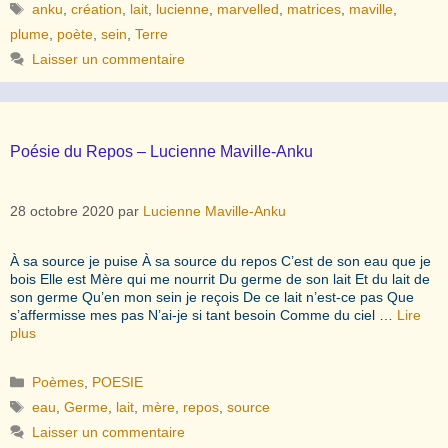
Étiquettes
anku
,
création
,
lait
,
lucienne
,
marvelled
,
matrices
,
maville
,
plume
,
poète
,
sein
,
Terre
Laisser un commentaire
Poésie du Repos – Lucienne Maville-Anku
28 octobre 2020
par
Lucienne Maville-Anku
À sa source je puise À sa source du repos C’est de son eau que je
bois Elle est Mère qui me nourrit Du germe de son lait Et du lait de
son germe Qu’en mon sein je reçois De ce lait n’est-ce pas Que
s’affermisse mes pas N’ai-je si tant besoin Comme du ciel …
Lire
plus
Catégories
Poèmes
,
POESIE
Étiquettes
eau
,
Germe
,
lait
,
mère
,
repos
,
source
Laisser un commentaire