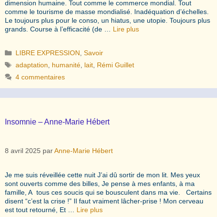
dimension humaine. Tout comme le commerce mondial. Tout
comme le tourisme de masse mondialisé. Inadéquation d’échelles.
Le toujours plus pour le conso, un hiatus, une utopie. Toujours plus
grands. Course à l’efficacité (de …
Lire plus
Catégories
LIBRE EXPRESSION
,
Savoir
Étiquettes
adaptation
,
humanité
,
lait
,
Rémi Guillet
4 commentaires
Insomnie – Anne-Marie Hébert
8 avril 2025
par
Anne-Marie Hébert
Je me suis réveillée cette nuit J’ai dû sortir de mon lit. Mes yeux
sont ouverts comme des billes, Je pense à mes enfants, à ma
famille, A tous ces soucis qui se bousculent dans ma vie. Certains
disent “c’est la crise !” Il faut vraiment lâcher-prise ! Mon cerveau
est tout retourné, Et …
Lire plus