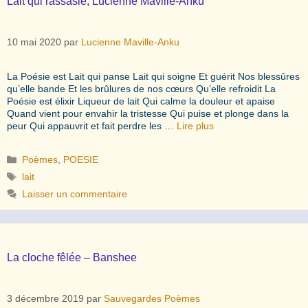
Lait qui rassasie, Lucienne Maville-Anku
10 mai 2020
par
Lucienne Maville-Anku
La Poésie est Lait qui panse Lait qui soigne Et guérit Nos blessûres
qu’elle bande Et les brûlures de nos cœurs Qu’elle refroidit La
Poésie est élixir Liqueur de lait Qui calme la douleur et apaise
Quand vient pour envahir la tristesse Qui puise et plonge dans la
peur Qui appauvrit et fait perdre les …
Lire plus
Catégories
Poèmes
,
POESIE
Étiquettes
lait
Laisser un commentaire
La cloche fêlée – Banshee
3 décembre 2019
par
Sauvegardes Poèmes