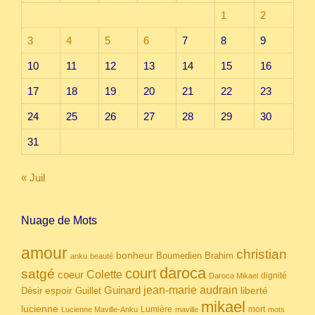
1
2
3
4
5
6
7
8
9
10
11
12
13
14
15
16
17
18
19
20
21
22
23
24
25
26
27
28
29
30
31
« Juil
Nuage de Mots
amour
christian
bonheur
Boumedien
Brahim
anku
beauté
daroca
court
satgé
coeur
Colette
dignité
Daroca Mikael
Guinard
jean-marie audrain
espoir
Guillet
liberté
Désir
mikael
lucienne
Lumière
mort
Lucienne Maville-Anku
maville
mots