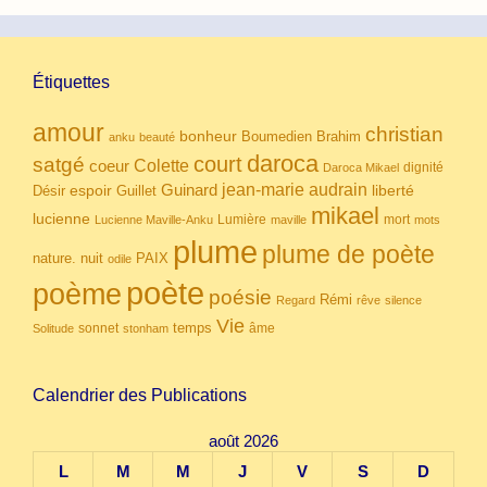
Étiquettes
amour
christian
bonheur
Boumedien
Brahim
anku
beauté
daroca
court
satgé
coeur
Colette
dignité
Daroca Mikael
Guinard
jean-marie audrain
espoir
Guillet
liberté
Désir
mikael
lucienne
Lumière
mort
Lucienne Maville-Anku
maville
mots
plume
plume de poète
nuit
PAIX
nature.
odile
poète
poème
poésie
Rémi
Regard
rêve
silence
Vie
temps
sonnet
âme
Solitude
stonham
Calendrier des Publications
août 2026
L
M
M
J
V
S
D