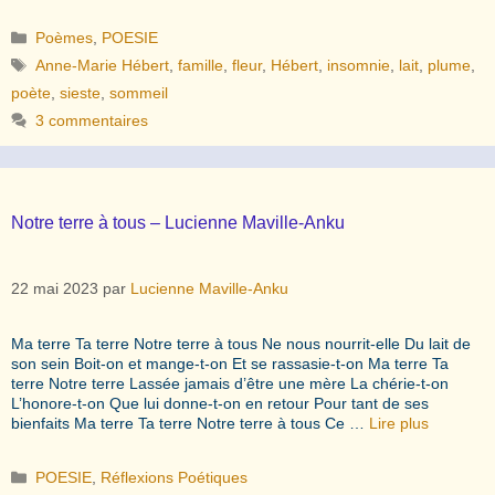
Catégories
Poèmes
,
POESIE
Étiquettes
Anne-Marie Hébert
,
famille
,
fleur
,
Hébert
,
insomnie
,
lait
,
plume
,
poète
,
sieste
,
sommeil
3 commentaires
Notre terre à tous – Lucienne Maville-Anku
22 mai 2023
par
Lucienne Maville-Anku
Ma terre Ta terre Notre terre à tous Ne nous nourrit-elle Du lait de
son sein Boit-on et mange-t-on Et se rassasie-t-on Ma terre Ta
terre Notre terre Lassée jamais d’être une mère La chérie-t-on
L’honore-t-on Que lui donne-t-on en retour Pour tant de ses
bienfaits Ma terre Ta terre Notre terre à tous Ce …
Lire plus
Catégories
POESIE
,
Réflexions Poétiques