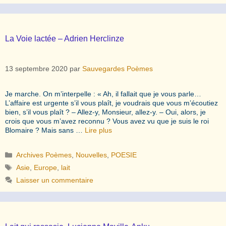
La Voie lactée – Adrien Herclinze
13 septembre 2020
par
Sauvegardes Poèmes
Je marche. On m’interpelle : « Ah, il fallait que je vous parle…
L’affaire est urgente s’il vous plaît, je voudrais que vous m’écoutiez
bien, s’il vous plaît ? – Allez-y, Monsieur, allez-y. – Oui, alors, je
crois que vous m’avez reconnu ? Vous avez vu que je suis le roi
Blomaire ? Mais sans …
Lire plus
Catégories
Archives Poèmes
,
Nouvelles
,
POESIE
Étiquettes
Asie
,
Europe
,
lait
Laisser un commentaire