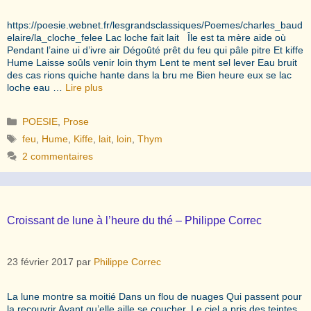
https://poesie.webnet.fr/lesgrandsclassiques/Poemes/charles_baud
elaire/la_cloche_felee Lac loche fait lait Île est ta mère aide où
Pendant l’aine ui d’ivre air Dégoûté prêt du feu qui pâle pitre Et kiffe
Hume Laisse soûls venir loin thym Lent te ment sel lever Eau bruit
des cas rions quiche hante dans la bru me Bien heure eux se lac
loche eau …
Lire plus
Catégories
POESIE
,
Prose
Étiquettes
feu
,
Hume
,
Kiffe
,
lait
,
loin
,
Thym
2 commentaires
Croissant de lune à l’heure du thé – Philippe Correc
23 février 2017
par
Philippe Correc
La lune montre sa moitié Dans un flou de nuages Qui passent pour
la recouvrir Avant qu’elle aille se coucher. Le ciel a pris des teintes