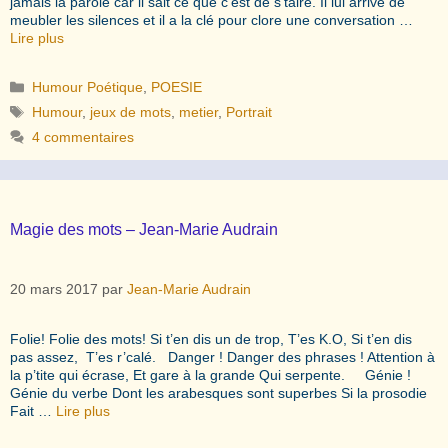
jamais la parole car il sait ce que c’est de s’taire. Il lui arrive de
meubler les silences et il a la clé pour clore une conversation …
Lire plus
Catégories
Humour Poétique
,
POESIE
Étiquettes
Humour
,
jeux de mots
,
metier
,
Portrait
4 commentaires
Magie des mots – Jean-Marie Audrain
20 mars 2017
par
Jean-Marie Audrain
Folie! Folie des mots! Si t’en dis un de trop, T’es K.O, Si t’en dis
pas assez, T’es r’calé. Danger ! Danger des phrases ! Attention à
la p’tite qui écrase, Et gare à la grande Qui serpente. Génie !
Génie du verbe Dont les arabesques sont superbes Si la prosodie
Fait …
Lire plus