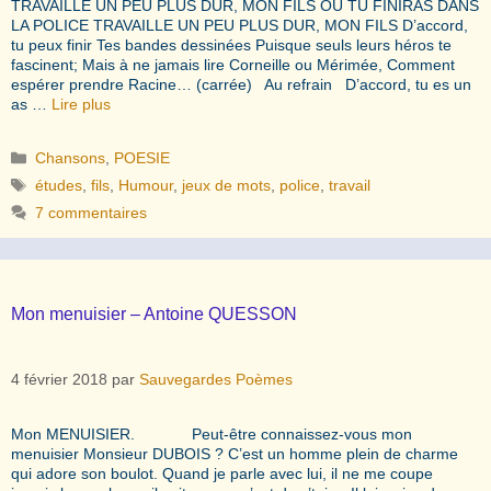
TRAVAILLE UN PEU PLUS DUR, MON FILS OU TU FINIRAS DANS
LA POLICE TRAVAILLE UN PEU PLUS DUR, MON FILS D’accord,
tu peux finir Tes bandes dessinées Puisque seuls leurs héros te
fascinent; Mais à ne jamais lire Corneille ou Mérimée, Comment
espérer prendre Racine… (carrée) Au refrain D’accord, tu es un
as …
Lire plus
Catégories
Chansons
,
POESIE
Étiquettes
études
,
fils
,
Humour
,
jeux de mots
,
police
,
travail
7 commentaires
Mon menuisier – Antoine QUESSON
4 février 2018
par
Sauvegardes Poèmes
Mon MENUISIER. Peut-être connaissez-vous mon
menuisier Monsieur DUBOIS ? C’est un homme plein de charme
qui adore son boulot. Quand je parle avec lui, il ne me coupe