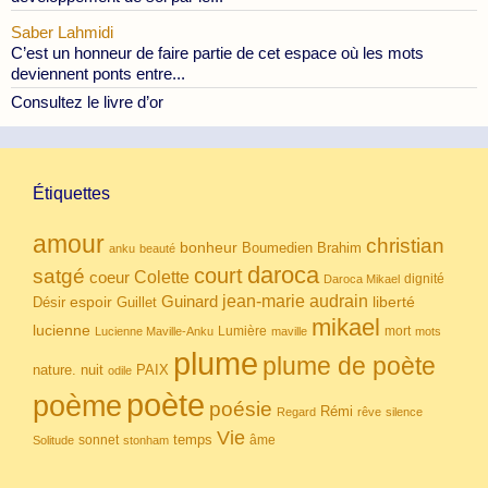
Saber Lahmidi
C’est un honneur de faire partie de cet espace où les mots
deviennent ponts entre...
Consultez le livre d’or
Étiquettes
amour
christian
bonheur
Boumedien
Brahim
anku
beauté
daroca
court
satgé
coeur
Colette
dignité
Daroca Mikael
Guinard
jean-marie audrain
espoir
Guillet
liberté
Désir
mikael
lucienne
Lumière
mort
Lucienne Maville-Anku
maville
mots
plume
plume de poète
nuit
PAIX
nature.
odile
poète
poème
poésie
Rémi
Regard
rêve
silence
Vie
temps
sonnet
âme
Solitude
stonham