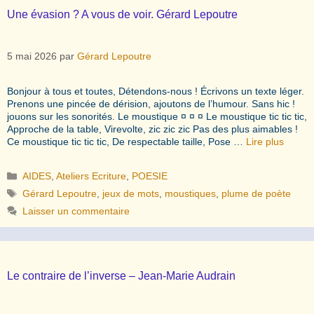
Une évasion ? A vous de voir. Gérard Lepoutre
5 mai 2026
par
Gérard Lepoutre
Bonjour à tous et toutes, Détendons-nous ! Écrivons un texte léger.
Prenons une pincée de dérision, ajoutons de l’humour. Sans hic !
jouons sur les sonorités. Le moustique ¤ ¤ ¤ Le moustique tic tic tic,
Approche de la table, Virevolte, zic zic zic Pas des plus aimables !
Ce moustique tic tic tic, De respectable taille, Pose …
Lire plus
Catégories
AIDES
,
Ateliers Ecriture
,
POESIE
Étiquettes
Gérard Lepoutre
,
jeux de mots
,
moustiques
,
plume de poète
Laisser un commentaire
Le contraire de l’inverse – Jean-Marie Audrain