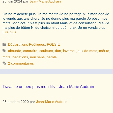
25 juin 2024
par
Jean-Marie Audrain
On ne m’achète plus On me mérite Je ne partage plus mon âge Je
le vends aux ans chers. Je ne donne plus ma parole Je pèse mes
mots. Mon cœur n’est plus un atout Mais lot de consolation. Ma vie
n’a plus de bâton Ni de chaise ni de poème-ski Je ne vends plus …
Lire plus
Catégories
Déclarations Poétiques
,
POESIE
Étiquettes
absurde
,
contraire
,
couleurs
,
don
,
inverse
,
jeux de mots
,
mérite
,
mots
,
négations
,
non sens
,
parole
2 commentaires
Travaille un peu plus mon fils – Jean-Marie Audrain
23 octobre 2020
par
Jean-Marie Audrain