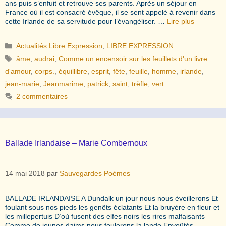
ans puis s’enfuit et retrouve ses parents. Après un séjour en
France où il est consacré évêque, il se sent appelé à revenir dans
cette Irlande de sa servitude pour l’évangéliser. …
Lire plus
Catégories
Actualités Libre Expression
,
LIBRE EXPRESSION
Étiquettes
âme
,
audrai
,
Comme un encensoir sur les feuillets d'un livre
d'amour
,
corps.
,
équillibre
,
esprit
,
fête
,
feuille
,
homme
,
irlande
,
jean-marie
,
Jeanmarime
,
patrick
,
saint
,
trèfle
,
vert
2 commentaires
Ballade Irlandaise – Marie Combernoux
14 mai 2018
par
Sauvegardes Poèmes
BALLADE IRLANDAISE A Dundalk un jour nous nous éveillerons Et
foulant sous nos pieds les genêts éclatants Et la bruyère en fleur et
les millepertuis D’où fusent des elfes noirs les rires malfaisants
Comme de jeunes daims nous foulerons la lande Envoûtés,