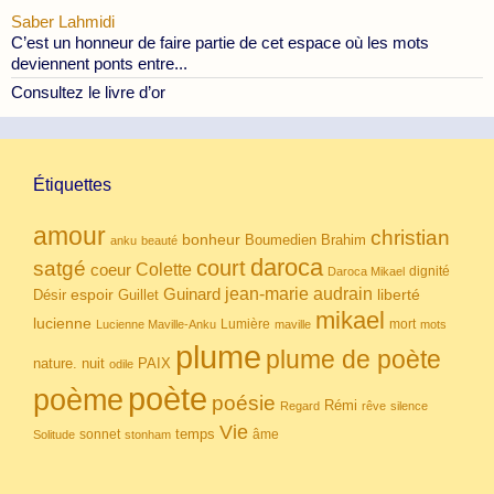
Saber Lahmidi
C’est un honneur de faire partie de cet espace où les mots
deviennent ponts entre...
Consultez le livre d’or
Étiquettes
amour
christian
bonheur
Boumedien
Brahim
anku
beauté
daroca
court
satgé
coeur
Colette
dignité
Daroca Mikael
Guinard
jean-marie audrain
espoir
Guillet
liberté
Désir
mikael
lucienne
Lumière
mort
Lucienne Maville-Anku
maville
mots
plume
plume de poète
nuit
PAIX
nature.
odile
poète
poème
poésie
Rémi
Regard
rêve
silence
Vie
temps
sonnet
âme
Solitude
stonham