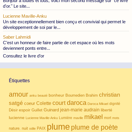
Bonjour à toutes et tous, Voici mon second message sur "ce livre
d'or." Le site...
Lucienne Maville-Anku
Un site exceptionnellement bien conçu et convivial qui permet le
développement de soi par le...
Saber Lahmidi
C’est un honneur de faire partie de cet espace où les mots
deviennent ponts entre...
Consultez le livre d’or
Étiquettes
amour
christian
bonheur
Boumedien
Brahim
anku
beauté
daroca
court
satgé
coeur
Colette
dignité
Daroca Mikael
Guinard
jean-marie audrain
espoir
Guillet
liberté
Désir
mikael
lucienne
Lumière
mort
Lucienne Maville-Anku
maville
mots
plume
plume de poète
nuit
PAIX
nature.
odile