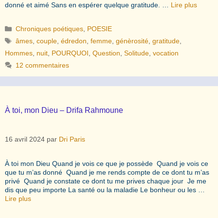
donné et aimé Sans en espérer quelque gratitude. …
Lire plus
Catégories
Chroniques poétiques
,
POESIE
Étiquettes
âmes
,
couple
,
édredon
,
femme
,
génèrosité
,
gratitude
,
Hommes
,
nuit
,
POURQUOI
,
Question
,
Solitude
,
vocation
12 commentaires
À toi, mon Dieu – Drifa Rahmoune
16 avril 2024
par
Dri Paris
À toi mon Dieu Quand je vois ce que je possède Quand je vois ce
que tu m’as donné Quand je me rends compte de ce dont tu m’as
privé Quand je constate ce dont tu me prives chaque jour Je me
dis que peu importe La santé ou la maladie Le bonheur ou les …
Lire plus