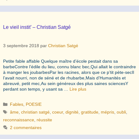
Le vieil instit’ – Christian Satgé
3 septembre 2018
par
Christian Satgé
Petite fable affable Quelque maître d’école pestait dans sa
barbeContre l’édile du lieu, connu blanc bec,Qui allait le contraindre
à manger les joubarbesPar les racines, alors que ce p’tit pète-secIl
l’avait nourri, non de séné et de rhubarbe,Mais d’Humanités et
abreuvé, petit mec,Au sein généreux des plus saines sciencesY
perdant son temps, y usant sa …
Lire plus
Catégories
Fables
,
POESIE
Étiquettes
âme
,
christian satgé
,
coeur
,
dignité
,
gratitude
,
mépris
,
oubli
,
reconnaissance
,
réussite
2 commentaires