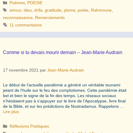
Catégories
Poèmes
,
POESIE
Étiquettes
amour
,
dieu
,
drifa
,
gratitude
,
plume
,
poète
,
Rahmoune
,
reconnaissance
,
Remerciements
11 commentaires
Comme si tu devais mourir demain – Jean-Marie Audrain
17 novembre 2021
par
Jean-Marie Audrain
Le début de l’actuelle pandémie a généré un véritable tsunami
jetant de l’huile sur le feu des complotismes. Cette pandémie était
bel et bien le signe de la fin des temps. Les réseaux sociaux
n’hésitaient pas à s’appuyer sur le livre de l’Apocalypse, livre final
de la Bible, et sur les prédictions de Nostradamus. Rappelons …
Lire plus
Catégories
Réflexions Poétiques
Étiquettes