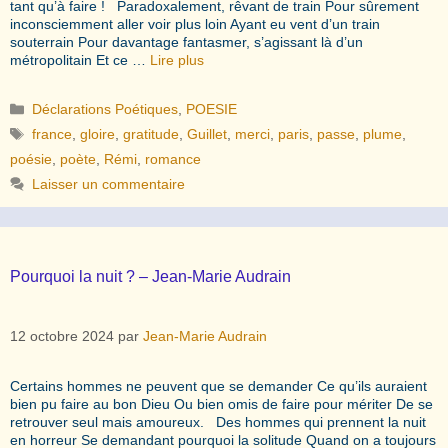
tant qu’à faire ! Paradoxalement, rêvant de train Pour sûrement
inconsciemment aller voir plus loin Ayant eu vent d’un train
souterrain Pour davantage fantasmer, s’agissant là d’un
métropolitain Et ce …
Lire plus
Catégories
Déclarations Poétiques
,
POESIE
Étiquettes
france
,
gloire
,
gratitude
,
Guillet
,
merci
,
paris
,
passe
,
plume
,
poésie
,
poète
,
Rémi
,
romance
Laisser un commentaire
Pourquoi la nuit ? – Jean-Marie Audrain
12 octobre 2024
par
Jean-Marie Audrain
Certains hommes ne peuvent que se demander Ce qu’ils auraient
bien pu faire au bon Dieu Ou bien omis de faire pour mériter De se
retrouver seul mais amoureux. Des hommes qui prennent la nuit
en horreur Se demandant pourquoi la solitude Quand on a toujours