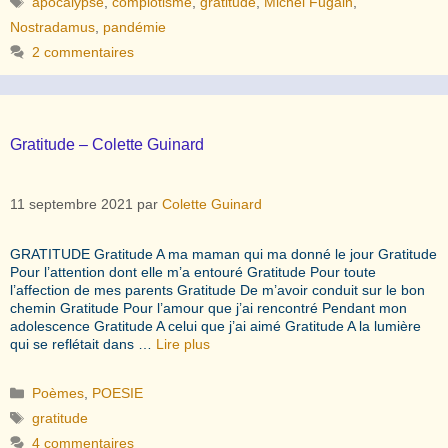
apocalypse
,
complotisme
,
gratitude
,
Michel Fugain
,
Nostradamus
,
pandémie
2 commentaires
Gratitude – Colette Guinard
11 septembre 2021
par
Colette Guinard
GRATITUDE Gratitude A ma maman qui ma donné le jour Gratitude
Pour l’attention dont elle m’a entouré Gratitude Pour toute
l’affection de mes parents Gratitude De m’avoir conduit sur le bon
chemin Gratitude Pour l’amour que j’ai rencontré Pendant mon
adolescence Gratitude A celui que j’ai aimé Gratitude A la lumière
qui se reflétait dans …
Lire plus
Catégories
Poèmes
,
POESIE
Étiquettes
gratitude
4 commentaires