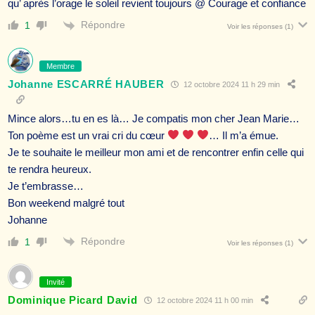
qu’ après l’orage le soleil revient toujours @ Courage et confiance
Répondre
1
Voir les réponses
(1)
Membre
Johanne ESCARRÉ HAUBER
12 octobre 2024 11 h 29 min
Mince alors…tu en es là… Je compatis mon cher Jean Marie…
Ton poème est un vrai cri du cœur
… Il m’a émue.
Je te souhaite le meilleur mon ami et de rencontrer enfin celle qui
te rendra heureux.
Je t’embrasse…
Bon weekend malgré tout
Johanne
Répondre
1
Voir les réponses
(1)
Invité
Dominique Picard David
12 octobre 2024 11 h 00 min