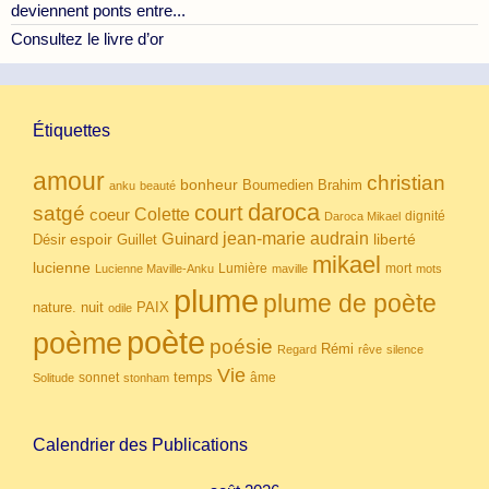
deviennent ponts entre...
Consultez le livre d’or
Étiquettes
amour
christian
bonheur
Boumedien
Brahim
anku
beauté
daroca
court
satgé
coeur
Colette
dignité
Daroca Mikael
Guinard
jean-marie audrain
espoir
Guillet
liberté
Désir
mikael
lucienne
Lumière
mort
Lucienne Maville-Anku
maville
mots
plume
plume de poète
nuit
PAIX
nature.
odile
poète
poème
poésie
Rémi
Regard
rêve
silence
Vie
temps
sonnet
âme
Solitude
stonham
Calendrier des Publications