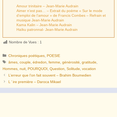
Amour trinitaire – Jean-Marie Audrain
Aimer n’est pas… – Extrait du poème « Sur le mode
d’emploi de l’amour » de Francis Combes – Refrain et
musique Jean-Marie Audrain
Kama Kalin – Jean-Marie Audrain
Haïku patronnal- Jean-Marie Audrain
Nombre de Vues :
1
Catégories
Chroniques poétiques
,
POESIE
Étiquettes
âmes
,
couple
,
édredon
,
femme
,
génèrosité
,
gratitude
,
Hommes
,
nuit
,
POURQUOI
,
Question
,
Solitude
,
vocation
L’erreur que l’on fait souvent – Brahim Boumedien
L ’ ire première – Daroca Mikael