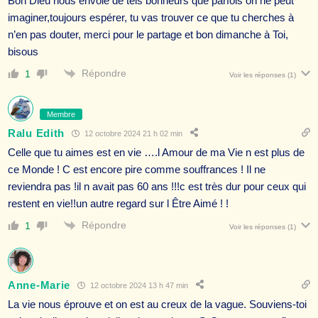
Bon Dieu nous envoie de tels bonheurs que parfois on ne peut
imaginer,toujours espérer, tu vas trouver ce que tu cherches à
n’en pas douter, merci pour le partage et bon dimanche à Toi,
bisous
Répondre
1
Voir les réponses
(1)
Membre
Ralu Edith
12 octobre 2024 21 h 02 min
Celle que tu aimes est en vie ….l Amour de ma Vie n est plus de
ce Monde ! C est encore pire comme souffrances ! Il ne
reviendra pas !il n avait pas 60 ans !!!c est très dur pour ceux qui
restent en vie!!un autre regard sur l Être Aimé ! !
Répondre
1
Voir les réponses
(1)
Anne-Marie
12 octobre 2024 13 h 47 min
La vie nous éprouve et on est au creux de la vague. Souviens-toi