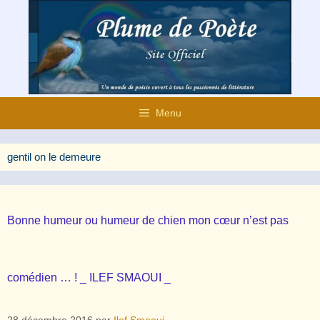
Aller
au
contenu
Menu
gentil on le demeure
Bonne humeur ou humeur de chien mon cœur n’est pas
comédien … ! _ ILEF SMAOUI _
28 décembre 2016
par
Ilef Smaoui