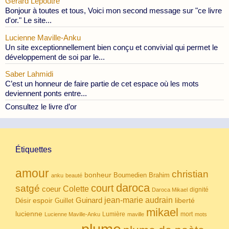
Gérard Lepoutre
Bonjour à toutes et tous, Voici mon second message sur "ce livre
d'or." Le site...
Lucienne Maville-Anku
Un site exceptionnellement bien conçu et convivial qui permet le
développement de soi par le...
Saber Lahmidi
C’est un honneur de faire partie de cet espace où les mots
deviennent ponts entre...
Consultez le livre d’or
Étiquettes
amour
christian
bonheur
Boumedien
Brahim
anku
beauté
daroca
court
satgé
coeur
Colette
dignité
Daroca Mikael
Guinard
jean-marie audrain
espoir
Guillet
liberté
Désir
mikael
lucienne
Lumière
mort
Lucienne Maville-Anku
maville
mots