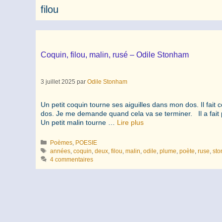
filou
Coquin, filou, malin, rusé – Odile Stonham
3 juillet 2025
par
Odile Stonham
Un petit coquin tourne ses aiguilles dans mon dos. Il fait 
dos. Je me demande quand cela va se terminer. Il a fait 
Un petit malin tourne …
Lire plus
Catégories
Poèmes
,
POESIE
Étiquettes
années
,
coquin
,
deux
,
filou
,
malin
,
odile
,
plume
,
poète
,
ruse
,
st
4 commentaires