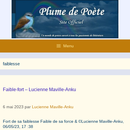
Aller
au
contenu
Menu
faiblesse
Faible-fort – Lucienne Maville-Anku
6 mai 2023
par
Lucienne Maville-Anku
Fort de sa faiblesse Faible de sa force & ©️Lucienne Maville-Anku,
06/05/23, 17 :38