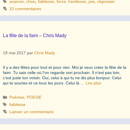
Étiquettes
avancer
,
choix
,
faiblesse
,
force
,
hardiesse
,
joie
,
régresser
10 commentaires
La fête de la faim – Chris Mady
19 mai 2017
par
Chris Mady
Il y a des fêtes pour tout et pour rien. Moi je veux créer la fête de la
faim. Tu sais celle où l’on regarde son prochain. Il n’est pas loin,
c’est juste ton voisin. Oui, celui à qui tu ne dis plus bonjour. Celui
qui te souries et ce tous les jours. Celui là …
Lire plus
Catégories
Poèmes
,
POESIE
Étiquettes
faiblesse
Laisser un commentaire