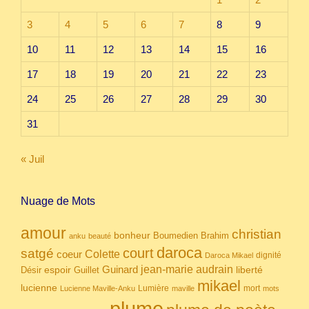
3
4
5
6
7
8
9
10
11
12
13
14
15
16
17
18
19
20
21
22
23
24
25
26
27
28
29
30
31
« Juil
Nuage de Mots
amour
christian
bonheur
Boumedien
Brahim
anku
beauté
daroca
court
satgé
coeur
Colette
dignité
Daroca Mikael
Guinard
jean-marie audrain
espoir
Guillet
liberté
Désir
mikael
lucienne
Lumière
mort
Lucienne Maville-Anku
maville
mots
plume