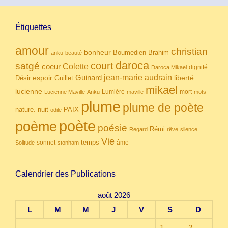
Étiquettes
amour
christian
bonheur
Boumedien
Brahim
anku
beauté
daroca
court
satgé
coeur
Colette
dignité
Daroca Mikael
Guinard
jean-marie audrain
espoir
Guillet
liberté
Désir
mikael
lucienne
Lumière
mort
Lucienne Maville-Anku
maville
mots
plume
plume de poète
nuit
PAIX
nature.
odile
poète
poème
poésie
Rémi
Regard
rêve
silence
Vie
temps
sonnet
âme
Solitude
stonham
Calendrier des Publications
août 2026
L
M
M
J
V
S
D
1
2