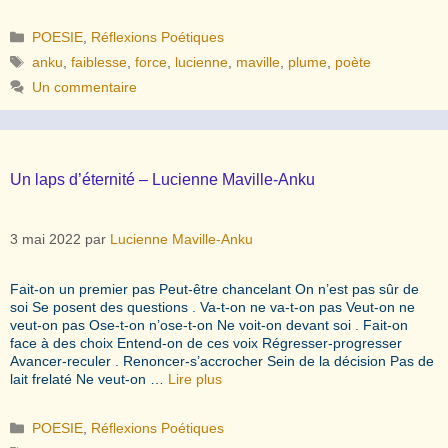
Catégories
POESIE
,
Réflexions Poétiques
Étiquettes
anku
,
faiblesse
,
force
,
lucienne
,
maville
,
plume
,
poète
Un commentaire
Un laps d’éternité – Lucienne Maville-Anku
3 mai 2022
par
Lucienne Maville-Anku
Fait-on un premier pas Peut-être chancelant On n’est pas sûr de
soi Se posent des questions . Va-t-on ne va-t-on pas Veut-on ne
veut-on pas Ose-t-on n’ose-t-on Ne voit-on devant soi . Fait-on
face à des choix Entend-on de ces voix Régresser-progresser
Avancer-reculer . Renoncer-s’accrocher Sein de la décision Pas de
lait frelaté Ne veut-on …
Lire plus
Catégories
POESIE
,
Réflexions Poétiques