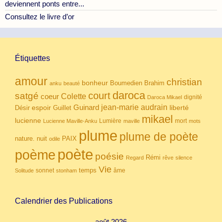
deviennent ponts entre...
Consultez le livre d’or
Étiquettes
amour
christian
bonheur
Boumedien
Brahim
anku
beauté
daroca
court
satgé
coeur
Colette
dignité
Daroca Mikael
Guinard
jean-marie audrain
espoir
Guillet
liberté
Désir
mikael
lucienne
Lumière
mort
Lucienne Maville-Anku
maville
mots
plume
plume de poète
nuit
PAIX
nature.
odile
poète
poème
poésie
Rémi
Regard
rêve
silence
Vie
temps
sonnet
âme
Solitude
stonham
Calendrier des Publications
août 2026