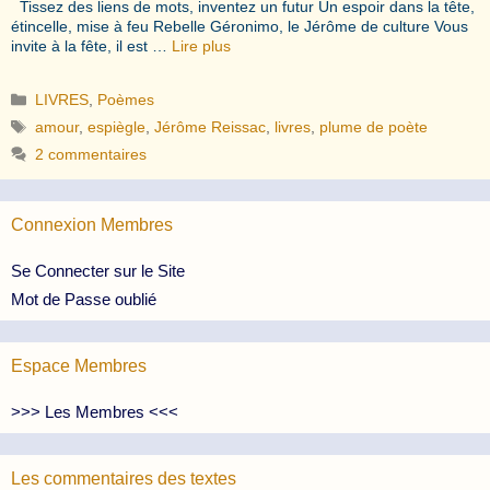
Tissez des liens de mots, inventez un futur Un espoir dans la tête,
étincelle, mise à feu Rebelle Géronimo, le Jérôme de culture Vous
invite à la fête, il est …
Lire plus
Catégories
LIVRES
,
Poèmes
Étiquettes
amour
,
espiègle
,
Jérôme Reissac
,
livres
,
plume de poète
2 commentaires
Connexion Membres
Se Connecter sur le Site
Mot de Passe oublié
Espace Membres
>>> Les Membres <<<
Les commentaires des textes