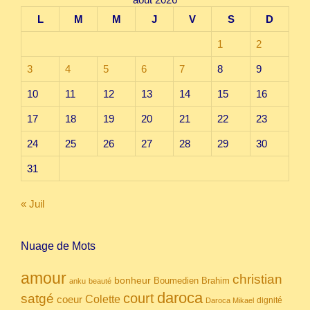
L
M
M
J
V
S
D
1
2
3
4
5
6
7
8
9
10
11
12
13
14
15
16
17
18
19
20
21
22
23
24
25
26
27
28
29
30
31
« Juil
Nuage de Mots
amour
christian
bonheur
Boumedien
Brahim
anku
beauté
daroca
court
satgé
coeur
Colette
dignité
Daroca Mikael