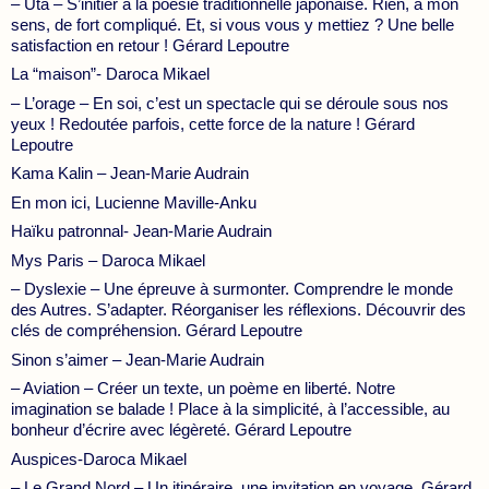
– Uta – S’initier à la poésie traditionnelle japonaise. Rien, à mon
sens, de fort compliqué. Et, si vous vous y mettiez ? Une belle
satisfaction en retour ! Gérard Lepoutre
La “maison”- Daroca Mikael
– L’orage – En soi, c’est un spectacle qui se déroule sous nos
yeux ! Redoutée parfois, cette force de la nature ! Gérard
Lepoutre
Kama Kalin – Jean-Marie Audrain
En mon ici, Lucienne Maville-Anku
Haïku patronnal- Jean-Marie Audrain
Mys Paris – Daroca Mikael
– Dyslexie – Une épreuve à surmonter. Comprendre le monde
des Autres. S’adapter. Réorganiser les réflexions. Découvrir des
clés de compréhension. Gérard Lepoutre
Sinon s’aimer – Jean-Marie Audrain
– Aviation – Créer un texte, un poème en liberté. Notre
imagination se balade ! Place à la simplicité, à l’accessible, au
bonheur d’écrire avec légèreté. Gérard Lepoutre
Auspices-Daroca Mikael
– Le Grand Nord – Un itinéraire, une invitation en voyage. Gérard