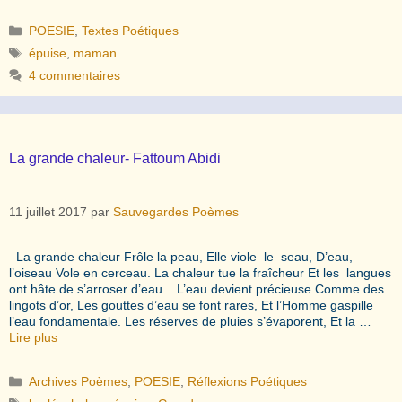
Catégories
POESIE
,
Textes Poétiques
Étiquettes
épuise
,
maman
4 commentaires
La grande chaleur- Fattoum Abidi
11 juillet 2017
par
Sauvegardes Poèmes
La grande chaleur Frôle la peau, Elle viole le seau, D’eau,
l’oiseau Vole en cerceau. La chaleur tue la fraîcheur Et les langues
ont hâte de s’arroser d’eau. L’eau devient précieuse Comme des
lingots d’or, Les gouttes d’eau se font rares, Et l’Homme gaspille
l’eau fondamentale. Les réserves de pluies s’évaporent, Et la …
Lire plus
Catégories
Archives Poèmes
,
POESIE
,
Réflexions Poétiques
Étiquettes