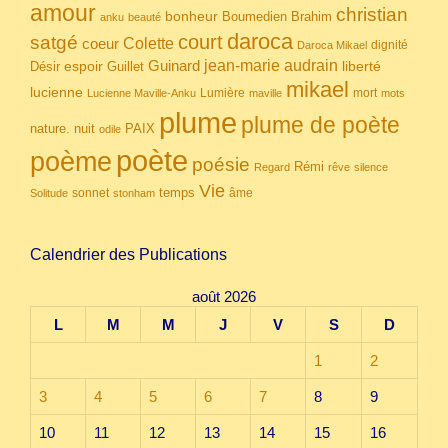
amour
christian
bonheur
Boumedien
Brahim
anku
beauté
daroca
court
satgé
coeur
Colette
dignité
Daroca Mikael
Guinard
jean-marie audrain
espoir
Guillet
liberté
Désir
mikael
lucienne
Lumière
mort
Lucienne Maville-Anku
maville
mots
plume
plume de poète
nuit
PAIX
nature.
odile
poète
poème
poésie
Rémi
Regard
rêve
silence
Vie
temps
sonnet
âme
Solitude
stonham
Calendrier des Publications
août 2026
L
M
M
J
V
S
D
1
2
3
4
5
6
7
8
9
10
11
12
13
14
15
16