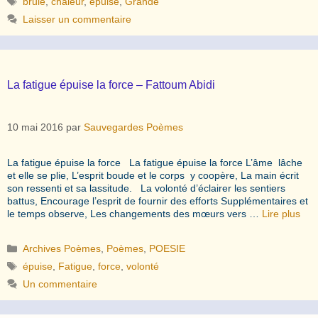
brulé
,
chaleur
,
épuise
,
Grande
Laisser un commentaire
La fatigue épuise la force – Fattoum Abidi
10 mai 2016
par
Sauvegardes Poèmes
La fatigue épuise la force La fatigue épuise la force L’âme lâche
et elle se plie, L’esprit boude et le corps y coopère, La main écrit
son ressenti et sa lassitude. La volonté d’éclairer les sentiers
battus, Encourage l’esprit de fournir des efforts Supplémentaires et
le temps observe, Les changements des mœurs vers …
Lire plus
Catégories
Archives Poèmes
,
Poèmes
,
POESIE
Étiquettes
épuise
,
Fatigue
,
force
,
volonté
Un commentaire