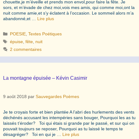
chouette,je m’éveille et prends mon envol,pour faire la fête. Je
sors, et m’évade de chez moi,vois mes amis, qui comme moi,ont la
nuit comme amie,et s’y éclatent à l’occasion. Le sommeil alors m’a
abandonné,et …
Lire plus
Catégories
POESIE
,
Textes Poétiques
Étiquettes
épuise
,
fête
,
nuit
2 commentaires
La montagne épuisée – Kévin Casimir
9 août 2018
par
Sauvegardes Poèmes
Je te croyais forte et bien plantée A l’abri des hurlements des vents
déchénés accusant les intempéries sans bouger, Pourquoi les as tu
laissés t’éroder? Toi qui étais si grande par le passé, et sur qui on
pouvait toujours se reposer, Pourquoi as tu laissé le temps te
désagréger? Toi en qui je …
Lire plus