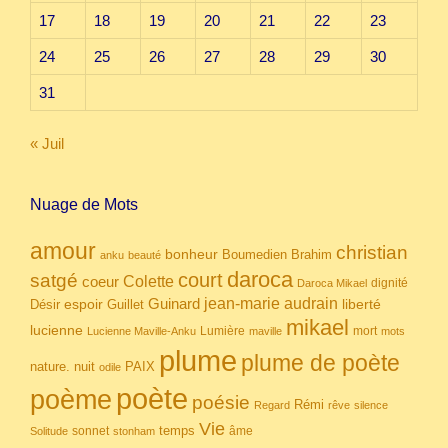
17
18
19
20
21
22
23
24
25
26
27
28
29
30
31
« Juil
Nuage de Mots
amour
christian
bonheur
Boumedien
Brahim
anku
beauté
daroca
court
satgé
coeur
Colette
dignité
Daroca Mikael
Guinard
jean-marie audrain
espoir
Guillet
liberté
Désir
mikael
lucienne
Lumière
mort
Lucienne Maville-Anku
maville
mots
plume
plume de poète
nuit
PAIX
nature.
odile
poète
poème
poésie
Rémi
Regard
rêve
silence
Vie
temps
sonnet
âme
Solitude
stonham