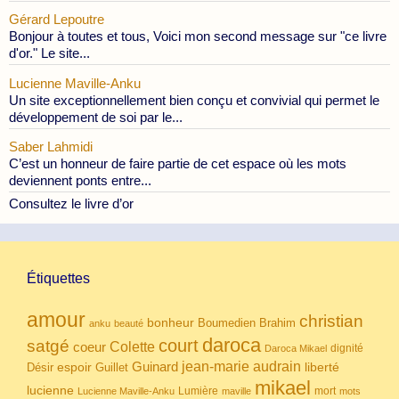
Gérard Lepoutre
Bonjour à toutes et tous, Voici mon second message sur "ce livre
d'or." Le site...
Lucienne Maville-Anku
Un site exceptionnellement bien conçu et convivial qui permet le
développement de soi par le...
Saber Lahmidi
C’est un honneur de faire partie de cet espace où les mots
deviennent ponts entre...
Consultez le livre d’or
Étiquettes
amour
christian
bonheur
Boumedien
Brahim
anku
beauté
daroca
court
satgé
coeur
Colette
dignité
Daroca Mikael
Guinard
jean-marie audrain
espoir
Guillet
liberté
Désir
mikael
lucienne
Lumière
mort
Lucienne Maville-Anku
maville
mots