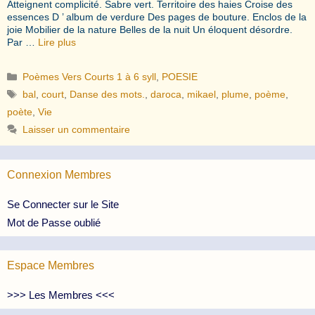
Atteignent complicité. Sabre vert. Territoire des haies Croise des
essences D ’ album de verdure Des pages de bouture. Enclos de la
joie Mobilier de la nature Belles de la nuit Un éloquent désordre.
Par …
Lire plus
Catégories
Poèmes Vers Courts 1 à 6 syll
,
POESIE
Étiquettes
bal
,
court
,
Danse des mots.
,
daroca
,
mikael
,
plume
,
poème
,
poète
,
Vie
Laisser un commentaire
Connexion Membres
Se Connecter sur le Site
Mot de Passe oublié
Espace Membres
>>> Les Membres <<<