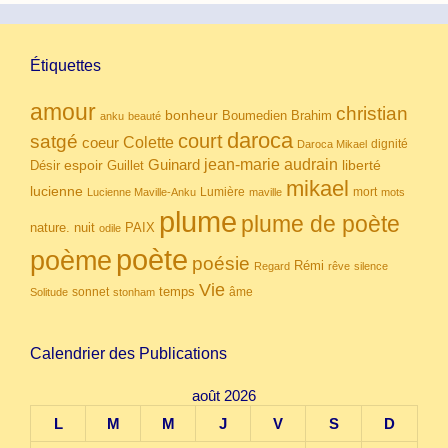
Étiquettes
amour
christian
bonheur
Boumedien
Brahim
anku
beauté
daroca
court
satgé
coeur
Colette
dignité
Daroca Mikael
Guinard
jean-marie audrain
espoir
Guillet
liberté
Désir
mikael
lucienne
Lumière
mort
Lucienne Maville-Anku
maville
mots
plume
plume de poète
nuit
PAIX
nature.
odile
poète
poème
poésie
Rémi
Regard
rêve
silence
Vie
temps
sonnet
âme
Solitude
stonham
Calendrier des Publications
août 2026
L
M
M
J
V
S
D