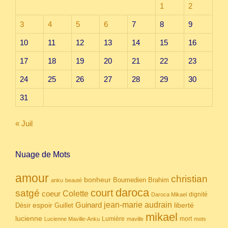
1
2
3
4
5
6
7
8
9
10
11
12
13
14
15
16
17
18
19
20
21
22
23
24
25
26
27
28
29
30
31
« Juil
Nuage de Mots
amour
christian
bonheur
Boumedien
Brahim
anku
beauté
daroca
court
satgé
coeur
Colette
dignité
Daroca Mikael
Guinard
jean-marie audrain
espoir
Guillet
liberté
Désir
mikael
lucienne
Lumière
mort
Lucienne Maville-Anku
maville
mots