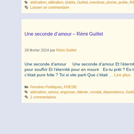
Étiquettes
aliénation
,
altération
,
blabla
,
Guillet
,
overdose
,
plume
,
poète
,
Ré
Laisser un commentaire
Une seconde d’amour – Rémi Guillet
28 février 2024
par
Rémi Guillet
Une seconde d’amour Une seconde d’amour Et l’éternité p
pour souffrir Et l’éternité pour en mourir Es-tu prêt ? E
c’était pure folie ? Toi si vite parti Que c’était …
Lire plus
Catégories
Pensées Poétiques
,
POESIE
Étiquettes
aliénation
,
amour
,
angoisse
,
Attente
,
constat
,
dépendance
,
Guill
2 commentaires