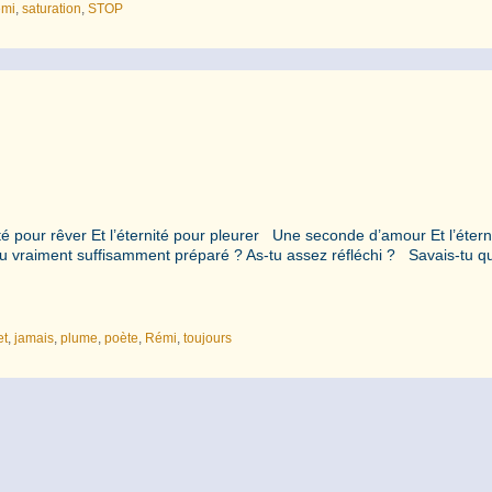
mi
,
saturation
,
STOP
our rêver Et l’éternité pour pleurer Une seconde d’amour Et l’étern
s-tu vraiment suffisamment préparé ? As-tu assez réfléchi ? Savais-tu q
et
,
jamais
,
plume
,
poète
,
Rémi
,
toujours