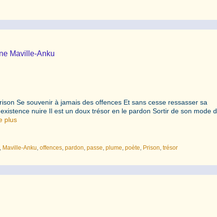
nne Maville-Anku
 prison Se souvenir à jamais des offences Et sans cesse ressasser sa
existence nuire Il est un doux trésor en le pardon Sortir de son mode d
e plus
,
Maville-Anku
,
offences
,
pardon
,
passe
,
plume
,
poète
,
Prison
,
trésor