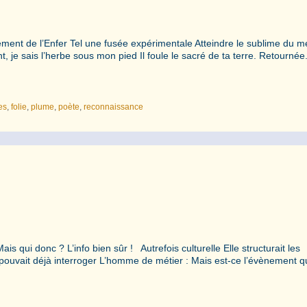
lement de l’Enfer Tel une fusée expérimentale Atteindre le sublime du 
je sais l’herbe sous mon pied Il foule le sacré de ta terre. Retournée.
es
,
folie
,
plume
,
poète
,
reconnaissance
qui donc ? L’info bien sûr ! Autrefois culturelle Elle structurait les
pouvait déjà interroger L’homme de métier : Mais est-ce l’évènement q