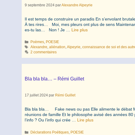
9 septembre 2024
par
Alexandre Alpeyrie
Il est temps de construire un paradis En s’envolant bruta
À tes rires… Moi, mes pleurs ont plus de sens Maintenant, 
es-tu las… Non ! Je …
Lire plus
Catégories
Poèmes
,
POESIE
Étiquettes
Alexandre
,
aliénation
,
Alpeyrie
,
connaissance de soi et des autr
2 commentaires
Bla bla bla… – Rémi Guillet
17 juillet 2024
par
Rémi Guillet
Bla bla bla… Fake news ou pas Elle alimente le débat Mais 
réunions de famille Et le philosophe avisé des années 80 
l’info ? Ou l’info qui crée …
Lire plus
Catégories
Déclarations Poétiques
,
POESIE