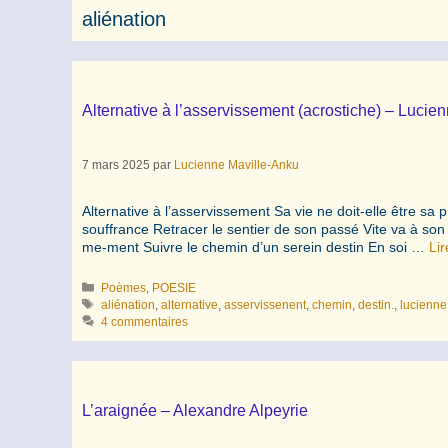
aliénation
Alternative à l’asservissement (acrostiche) – Lucie
7 mars 2025
par
Lucienne Maville-Anku
Alternative à l’asservissement Sa vie ne doit-elle être sa
souffrance Retracer le sentier de son passé Vite va à son 
me-ment Suivre le chemin d’un serein destin En soi …
Lir
Catégories
Poèmes
,
POESIE
Étiquettes
aliénation
,
alternative
,
asservissenent
,
chemin
,
destin.
,
lucienne
4 commentaires
L’araignée – Alexandre Alpeyrie