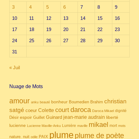
3
4
5
6
7
8
9
10
11
12
13
14
15
16
17
18
19
20
21
22
23
24
25
26
27
28
29
30
31
« Juil
Nuage de Mots
amour
christian
bonheur
Boumedien
Brahim
anku
beauté
daroca
court
satgé
coeur
Colette
dignité
Daroca Mikael
Guinard
jean-marie audrain
espoir
Guillet
liberté
Désir
mikael
lucienne
Lumière
mort
Lucienne Maville-Anku
maville
mots
plume
plume de poète
nuit
PAIX
nature.
odile