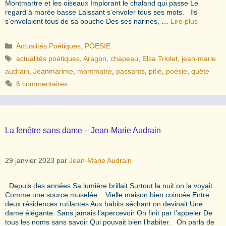
Montmartre et les oiseaux Implorant le chaland qui passe Le
regard à marée basse Laissant s’envoler tous ses mots. Ils
s’envolaient tous de sa bouche Des ses narines, …
Lire plus
Catégories
Actualités Poétiques
,
POESIE
Étiquettes
actualités poétiques
,
Aragon
,
chapeau
,
Elsa Triolet
,
jean-marie
audrain
,
Jeanmarime
,
montmatre
,
passants
,
pitié
,
poésie
,
quête
6 commentaires
La fenêtre sans dame – Jean-Marie Audrain
29 janvier 2023
par
Jean-Marie Audrain
Depuis des années Sa lumière brillait Surtout la nuit on la voyait
Comme une source muselée. Vielle maison bien coincée Entre
deux résidences rutilantes Aux habits séchant on devinait Une
dame élégante. Sans jamais l’apercevoir On finit par l’appeler De
tous les noms sans savoir Qui pouvait bien l’habiter. On parla de