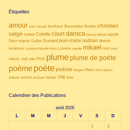
Étiquettes
amour
christian
bonheur
Boumedien
Brahim
anku
beauté
daroca
court
satgé
coeur
Colette
dignité
Daroca Mikael
Guinard
jean-marie audrain
espoir
Guillet
liberté
Désir
mikael
lucienne
Lumière
mort
Lucienne Maville-Anku
maville
mots
plume
plume de poète
nuit
PAIX
nature.
odile
poète
poème
poésie
Rémi
Regard
rêve
silence
Vie
temps
sonnet
âme
Solitude
stonham
Calendrier des Publications
août 2026
L
M
M
J
V
S
D
1
2