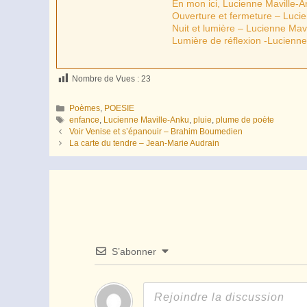
En mon ici, Lucienne Maville-
Ouverture et fermeture – Luci
Nuit et lumière – Lucienne Mav
Lumière de réflexion -Lucienne
Nombre de Vues :
23
Catégories
Poèmes
,
POESIE
Étiquettes
enfance
,
Lucienne Maville-Anku
,
pluie
,
plume de poète
Voir Venise et s’épanouir – Brahim Boumedien
La carte du tendre – Jean-Marie Audrain
S’abonner