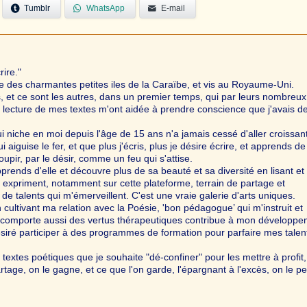
Tumblr
WhatsApp
E-mail
rire."
une des charmantes petites iles de la Caraïbe, et vis au Royaume-Uni.
 et ce sont les autres, dans un premier temps, qui par leurs nombreux
 lecture de mes textes m'ont aidée à prendre conscience que j'avais d
ui niche en moi depuis l'âge de 15 ans n'a jamais cessé d'aller croissant
i aiguise le fer, et que plus j'écris, plus je désire écrire, et apprends de
oupir, par le désir, comme un feu qui s'attise.
rends d'elle et découvre plus de sa beauté et sa diversité en lisant et
t expriment, notamment sur cette plateforme, terrain de partage et
de talents qui m'émerveillent. C'est une vraie galerie d'arts uniques.
n cultivant ma relation avec la Poésie, 'bon pédagogue’ qui m'instruit et
i comporte aussi des vertus thérapeutiques contribue à mon développ
siré participer à des programmes de formation pour parfaire mes talen
 textes poétiques que je souhaite "dé-confiner" pour les mettre à profit,
rtage, on le gagne, et ce que l'on garde, l'épargnant à l'excès, on le pe