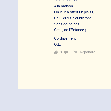
Se changeront,
A la maison.
On leur a offert un plaisir,
Celui qu’ils n’oublieront,
Sans doute pas,
Celui, de l’Enfance.)
Cordialement.
G.L.
Répondre
0