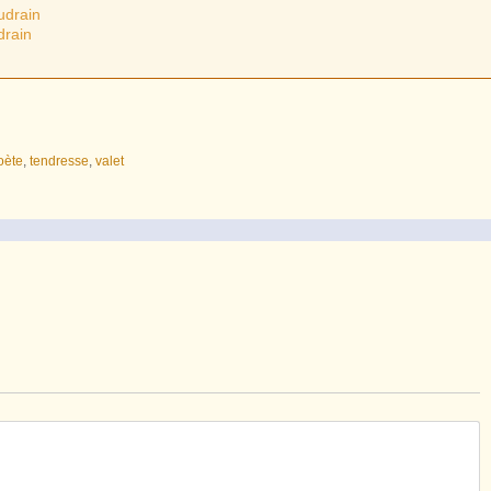
udrain
drain
oète
,
tendresse
,
valet