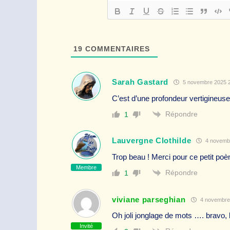
19
COMMENTAIRES
Sarah Gastard
5 novembre 2025 2
C’est d’une profondeur vertigineuse
Répondre
1
Lauvergne Clothilde
4 novembr
Trop beau ! Merci pour ce petit po
Membre
Répondre
1
viviane parseghian
4 novembre 
Oh joli jonglage de mots …. bravo,
Invité