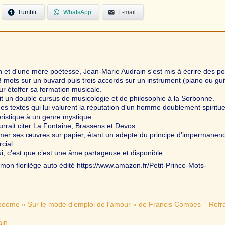
Tumblr
WhatsApp
E-mail
 et d'une mère poétesse, Jean-Marie Audrain s'est mis à écrire des 
3 mots sur un buvard puis trois accords sur un instrument (piano ou gui
ur étoffer sa formation musicale.
uit un double cursus de musicologie et de philosophie à la Sorbonne.
des textes qui lui valurent la réputation d’un homme doublement spiritue
ristique à un genre mystique.
urrait citer La Fontaine, Brassens et Devos.
imer ses œuvres sur papier, étant un adepte du principe d’impermanenc
cial.
i, c’est que c’est une âme partageuse et disponible.
mon florilège auto édité https://www.amazon.fr/Petit-Prince-Mots-
 poème « Sur le mode d’emploi de l’amour » de Francis Combes – Refra
ain