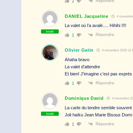
Répondre
2
DANIEL Jacqueline
4 novembre
La valet où l’a avalé…. Hihihi !!!!
Invité
Répondre
1
Olivier Gatin
4 novembre 2025 11 
Ahaha bravo
La valet d’attendre
Et bien! J’imagine c’est pas exprès 
Répondre
1
Dominique David
4 novembre 20
La carte du tendre semble souven
Invité
Joli haïku Jean Marie Bisous Domi
Répondre
1