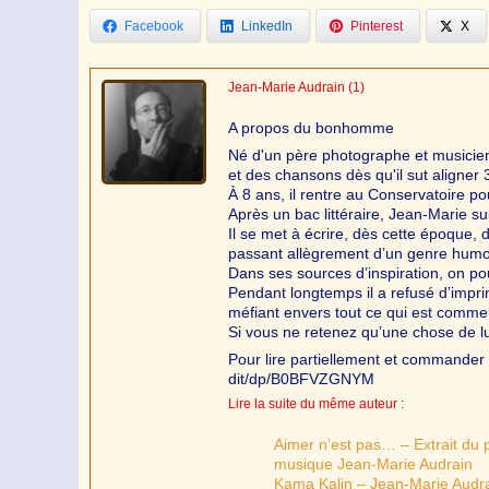
Facebook
LinkedIn
Pinterest
X
Jean-Marie Audrain
(1)
A propos du bonhomme
Né d'un père photographe et musicien
et des chansons dès qu'il sut aligner 
À 8 ans, il rentre au Conservatoire po
Après un bac littéraire, Jean-Marie s
Il se met à écrire, dès cette époque, 
passant allègrement d’un genre humo
Dans ses sources d’inspiration, on po
Pendant longtemps il a refusé d’impr
méfiant envers tout ce qui est commer
Si vous ne retenez qu’une chose de lu
Pour lire partiellement et commander 
dit/dp/B0BFVZGNYM
Lire la suite du même auteur :
Aimer n’est pas… – Extrait du
musique Jean-Marie Audrain
Kama Kalin – Jean-Marie Audr