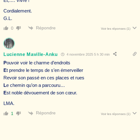
Et,…. Vivre !”
Cordialement.
G.L.
Répondre
0
Voir les réponses
(1)
Lucienne Maville-Anku
4 novembre 2025 5 h 30 min
P
ouvoir voir le charme d’endroits
E
t prendre le temps de s’en émerveiller
Revoir son passé en ces places et rues
L
e chemin qu’on a parcouru…
E
st noble dévouement de son cœur.
LMA.
Répondre
1
Voir les réponses
(1)