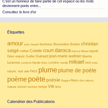
C’est un honneur de faire partie de cet espace où les mots
deviennent ponts entre...
Consultez le livre d’or
Étiquettes
amour
christian
bonheur
Boumedien
Brahim
anku
beauté
daroca
court
satgé
coeur
Colette
dignité
Daroca Mikael
Guinard
jean-marie audrain
espoir
Guillet
liberté
Désir
mikael
lucienne
Lumière
mort
Lucienne Maville-Anku
maville
mots
plume
plume de poète
nuit
PAIX
nature.
odile
poète
poème
poésie
Rémi
Regard
rêve
silence
Vie
temps
sonnet
âme
Solitude
stonham
Calendrier des Publications