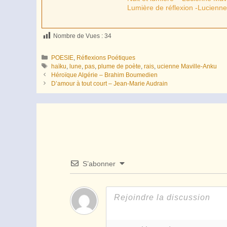
Lumière de réflexion -Lucienne
Nombre de Vues :
34
Catégories
POESIE
,
Réflexions Poétiques
Étiquettes
haïku
,
lune
,
pas
,
plume de poète
,
rais
,
ucienne Maville-Anku
Héroïque Algérie – Brahim Boumedien
D’amour à tout court – Jean-Marie Audrain
S’abonner