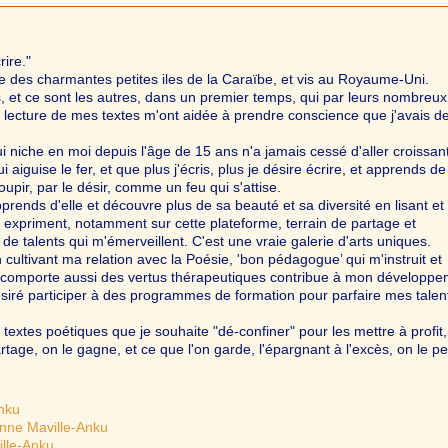
rire."
une des charmantes petites iles de la Caraïbe, et vis au Royaume-Uni.
 et ce sont les autres, dans un premier temps, qui par leurs nombreux
 lecture de mes textes m'ont aidée à prendre conscience que j'avais d
ui niche en moi depuis l'âge de 15 ans n'a jamais cessé d'aller croissant
i aiguise le fer, et que plus j'écris, plus je désire écrire, et apprends de
oupir, par le désir, comme un feu qui s'attise.
rends d'elle et découvre plus de sa beauté et sa diversité en lisant et
t expriment, notamment sur cette plateforme, terrain de partage et
de talents qui m'émerveillent. C'est une vraie galerie d'arts uniques.
n cultivant ma relation avec la Poésie, 'bon pédagogue’ qui m'instruit et
i comporte aussi des vertus thérapeutiques contribue à mon développ
siré participer à des programmes de formation pour parfaire mes talen
 textes poétiques que je souhaite "dé-confiner" pour les mettre à profit,
rtage, on le gagne, et ce que l'on garde, l'épargnant à l'excès, on le pe
Anku
enne Maville-Anku
ille-Anku