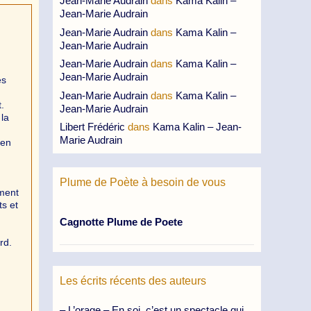
Jean-Marie Audrain
dans
Kama Kalin –
Jean-Marie Audrain
Jean-Marie Audrain
dans
Kama Kalin –
Jean-Marie Audrain
Jean-Marie Audrain
dans
Kama Kalin –
Jean-Marie Audrain
es
Jean-Marie Audrain
dans
Kama Kalin –
.
Jean-Marie Audrain
 la
Libert Frédéric
dans
Kama Kalin – Jean-
Marie Audrain
 en
Plume de Poète à besoin de vous
ement
ts et
Cagnotte Plume de Poete
rd.
Les écrits récents des auteurs
– L’orage – En soi, c’est un spectacle qui