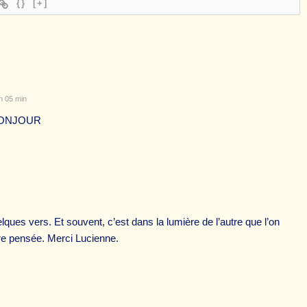
{}
[+]
h 05 min
 BONJOUR
lques vers. Et souvent, c’est dans la lumière de l’autre que l’on
tre pensée. Merci Lucienne.