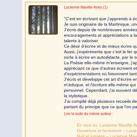
Lucienne Maville-Anku
(1)
"C'est en écrivant que j'apprends à éc
Je suis originaire de la Martinique, 
J'écris depuis de nombreuses années,
encouragements et appréciations a la
talents à valoriser.
Ce désir d'écrire et de mieux écrire q
Aussi, j’expérimente que c'est le fer qu
sorte à écrire en autodidacte, par le s
La Poésie elle-même m'enseigne, j'app
appréciant ce que d'autres écrivent e
d'expérimentations où foisonnent tant 
J'écris et développe cet art d'écrire e
m'éduque, et l'écriture elle-même qu
personnel. Cependant, j'ai souvent dé
la stylistique.
J'ai compilé déjà plusieurs recueils de
partant du principe que ce que l'on pa
Lire la suite du même auteur :
En mon ici, Lucienne Maville-
Ouverture et fermeture – Luci
Nuit et lumière – Lucienne Mav