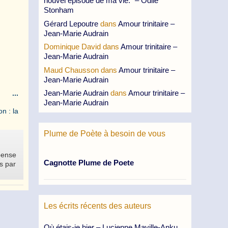
nouvel épisode de ma vie.” – Odile
Stonham
Gérard Lepoutre
dans
Amour trinitaire –
Jean-Marie Audrain
Dominique David
dans
Amour trinitaire –
Jean-Marie Audrain
Maud Chausson
dans
Amour trinitaire –
Jean-Marie Audrain
Ouvrir/Fermer
Jean-Marie Audrain
dans
Amour trinitaire –
...
Jean-Marie Audrain
cette
n : la
boîte
méta.
Plume de Poète à besoin de vous
pense
Cagnotte Plume de Poete
us par
Les écrits récents des auteurs
Où étais-je hier – Lucienne Maville-Anku