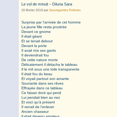
Le vol de minuit – Diluna Sara
20 février 2019
par
Sauvegardes Poèmes
Surprise par l’arrivée de cet homme
La jeune fille resta prostrée
Devant ce gnome
Il était géant
Et se tenait debout
Devant la porte
Il avait mis ses gants
Il deviendrait fou
De cette nature morte
Délicatement il détacha le tableau
Il le mit sous une toile transparente
Il était fou du beau
Et voyait partout son amante
Souriante dans ses rêves
Effrayée dans ce tableau
Ce faisan doré qui pend
Lui pendait bien au nez
Et voici qu’à présent
Il venait de l’enlever
Ancien chasseur
Il était devenu amateur