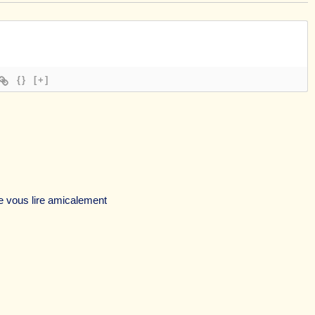
{}
[+]
de vous lire amicalement