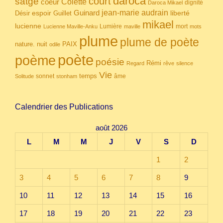
daroca
court
satgé
coeur
Colette
dignité
Daroca Mikael
Guinard
jean-marie audrain
espoir
Guillet
liberté
Désir
mikael
lucienne
Lumière
mort
Lucienne Maville-Anku
maville
mots
plume
plume de poète
nuit
PAIX
nature.
odile
poète
poème
poésie
Rémi
Regard
rêve
silence
Vie
temps
sonnet
âme
Solitude
stonham
Calendrier des Publications
août 2026
L
M
M
J
V
S
D
1
2
3
4
5
6
7
8
9
10
11
12
13
14
15
16
17
18
19
20
21
22
23