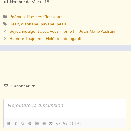
Nombre de Vues :
18
Catégories
Poèmes
,
Poèmes Classiques
Étiquettes
Désir
,
diaphane
,
pavane
,
peau
Soyez indulgent avec vous-même ! – Jean-Marie Audrain
Humour Toujours – Hélène Lebougault
S’abonner
{}
[+]