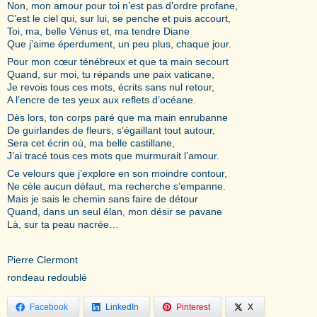
Non, mon amour pour toi n’est pas d’ordre profane,
C’est le ciel qui, sur lui, se penche et puis accourt,
Toi, ma, belle Vénus et, ma tendre Diane
Que j’aime éperdument, un peu plus, chaque jour.
Pour mon cœur ténébreux et que ta main secourt
Quand, sur moi, tu répands une paix vaticane,
Je revois tous ces mots, écrits sans nul retour,
A l’encre de tes yeux aux reflets d’océane.
Dès lors, ton corps paré que ma main enrubanne
De guirlandes de fleurs, s’égaillant tout autour,
Sera cet écrin où, ma belle castillane,
J’ai tracé tous ces mots que murmurait l’amour.
Ce velours que j’explore en son moindre contour,
Ne cèle aucun défaut, ma recherche s’empanne.
Mais je sais le chemin sans faire de détour
Quand, dans un seul élan, mon désir se pavane
Là, sur ta peau nacrée…
Pierre Clermont
rondeau redoublé
Facebook
LinkedIn
Pinterest
X