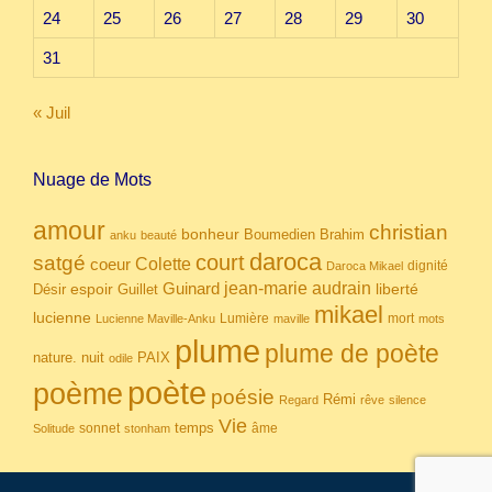
24
25
26
27
28
29
30
31
« Juil
Nuage de Mots
amour
christian
bonheur
Boumedien
Brahim
anku
beauté
daroca
court
satgé
coeur
Colette
dignité
Daroca Mikael
Guinard
jean-marie audrain
espoir
Guillet
liberté
Désir
mikael
lucienne
Lumière
mort
Lucienne Maville-Anku
maville
mots
plume
plume de poète
nuit
PAIX
nature.
odile
poète
poème
poésie
Rémi
Regard
rêve
silence
Vie
temps
sonnet
âme
Solitude
stonham