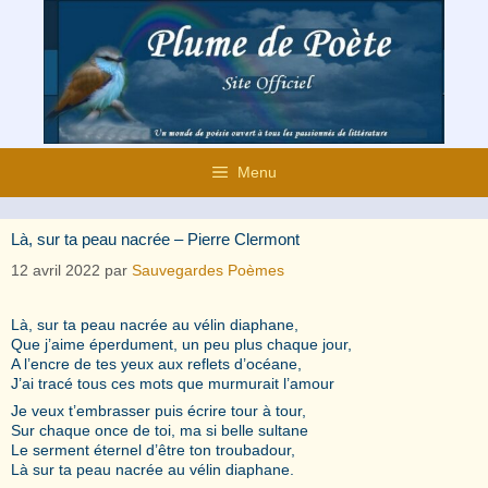
Aller
au
contenu
Menu
Là, sur ta peau nacrée – Pierre Clermont
12 avril 2022
par
Sauvegardes Poèmes
Là, sur ta peau nacrée au vélin diaphane,
Que j’aime éperdument, un peu plus chaque jour,
A l’encre de tes yeux aux reflets d’océane,
J’ai tracé tous ces mots que murmurait l’amour
Je veux t’embrasser puis écrire tour à tour,
Sur chaque once de toi, ma si belle sultane
Le serment éternel d’être ton troubadour,
Là sur ta peau nacrée au vélin diaphane.