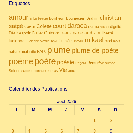
Étiquettes
amour
christian
bonheur
Boumedien
Brahim
anku
beauté
daroca
court
satgé
coeur
Colette
dignité
Daroca Mikael
Guinard
jean-marie audrain
espoir
Guillet
liberté
Désir
mikael
lucienne
Lumière
mort
Lucienne Maville-Anku
maville
mots
plume
plume de poète
nuit
PAIX
nature.
odile
poète
poème
poésie
Rémi
Regard
rêve
silence
Vie
temps
sonnet
âme
Solitude
stonham
Calendrier des Publications
août 2026
L
M
M
J
V
S
D
1
2
3
4
5
6
7
8
9