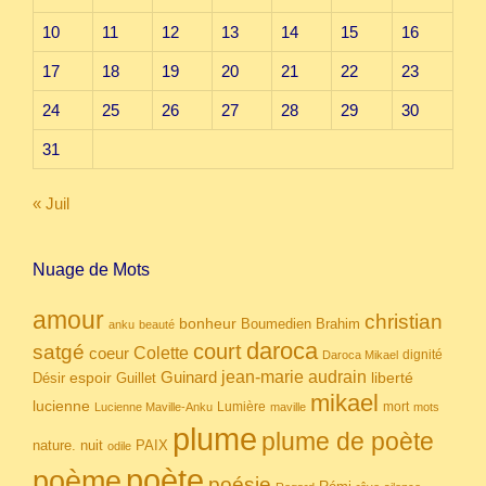
10
11
12
13
14
15
16
17
18
19
20
21
22
23
24
25
26
27
28
29
30
31
« Juil
Nuage de Mots
amour
christian
bonheur
Boumedien
Brahim
anku
beauté
daroca
court
satgé
coeur
Colette
dignité
Daroca Mikael
Guinard
jean-marie audrain
espoir
Guillet
liberté
Désir
mikael
lucienne
Lumière
mort
Lucienne Maville-Anku
maville
mots
plume
plume de poète
nuit
PAIX
nature.
odile
poète
poème
poésie