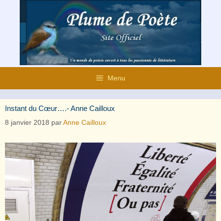
Aller
au
contenu
Menu
Instant du Cœur….- Anne Cailloux
8 janvier 2018
par
Anne Cailloux