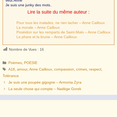
veut.Anne
Je suis une junky des mots..
Lire la suite du même auteur :
Pour tous les malades, ne rien lacher – Anne Cailloux
La morale – Anne Cailloux
Poséidon sur les remparts de Saint-Malo – Anne Cailloux
Le phare et la brune – Anne Cailloux
Nombre de Vues :
16
Catégories
Poèmes
,
POESIE
Étiquettes
A18
,
amour
,
Anne Cailloux
,
compassion
,
crimes
,
respect
,
Tolérance
Je suis une poupée gigogne – Armonia Zyra
La seule chose qui compte – Nadège Gorek