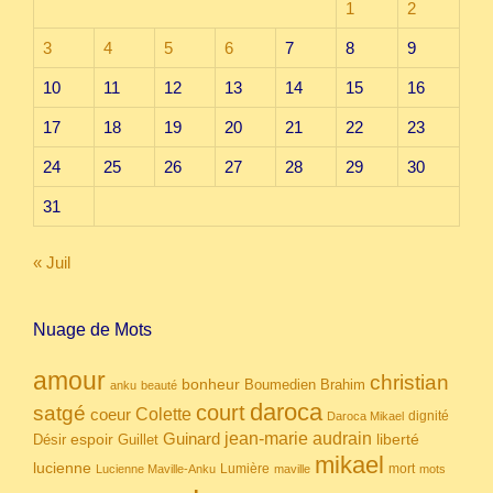
1
2
3
4
5
6
7
8
9
10
11
12
13
14
15
16
17
18
19
20
21
22
23
24
25
26
27
28
29
30
31
« Juil
Nuage de Mots
amour
christian
bonheur
Boumedien
Brahim
anku
beauté
daroca
court
satgé
coeur
Colette
dignité
Daroca Mikael
Guinard
jean-marie audrain
espoir
Guillet
liberté
Désir
mikael
lucienne
Lumière
mort
Lucienne Maville-Anku
maville
mots