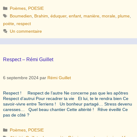
Catégories
Poèmes
,
POESIE
Étiquettes
Boumedien
,
Brahim
,
éduquer
,
enfant
,
manière
,
morale
,
plume
,
poète
,
respect
Un commentaire
Respect – Rémi Guillet
6 septembre 2024
par
Rémi Guillet
Respect ! Respect de l’autre Ne concerne pas que les apôtres
Respect d’autrui Pour recadrer ta vie Et lui, te le rendra bien Ce
savoir-vivre entre Terriens ! Un bonheur partagé… Stress devenu
caresses… Quel beau chantier Cette altérité ! Rêve éveillé Ce
pas de côté ?
Catégories
Poèmes
,
POESIE
Étiquettes