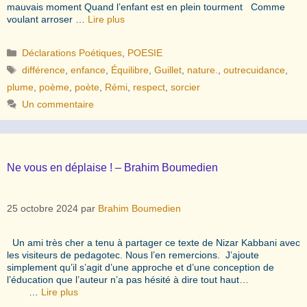
mauvais moment Quand l’enfant est en plein tourment Comme
voulant arroser …
Lire plus
Catégories
Déclarations Poétiques
,
POESIE
Étiquettes
différence
,
enfance
,
Équilibre
,
Guillet
,
nature.
,
outrecuidance
,
plume
,
poème
,
poète
,
Rémi
,
respect
,
sorcier
Un commentaire
Ne vous en déplaise ! – Brahim Boumedien
25 octobre 2024
par
Brahim Boumedien
Un ami très cher a tenu à partager ce texte de Nizar Kabbani avec
les visiteurs de pedagotec. Nous l’en remercions. J’ajoute
simplement qu’il s’agit d’une approche et d’une conception de
l’éducation que l’auteur n’a pas hésité à dire tout haut…
…
Lire plus