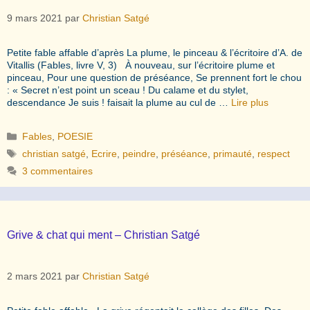
9 mars 2021
par
Christian Satgé
Petite fable affable d’après La plume, le pinceau & l’écritoire d’A. de
Vitallis (Fables, livre V, 3) À nouveau, sur l’écritoire plume et
pinceau, Pour une question de préséance, Se prennent fort le chou
: « Secret n’est point un sceau ! Du calame et du stylet,
descendance Je suis ! faisait la plume au cul de …
Lire plus
Catégories
Fables
,
POESIE
Étiquettes
christian satgé
,
Ecrire
,
peindre
,
préséance
,
primauté
,
respect
3 commentaires
Grive & chat qui ment – Christian Satgé
2 mars 2021
par
Christian Satgé