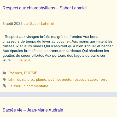
Respect aux chlorophylliens – Saber Lahmidi
3 août 2022
par
Saber Lahmidi
Respect aux visages brûlés malgré les frondes Aux bons
chasseurs de temps du lever au coucher, Aux mains qui imitent les
ruisseaux et leurs ondes Qui n’aspirent qu’à bien irriguer et bêcher.
Aux épaules bronzées qui portent des fardeaux Qui récoltent les
gouttes de sueur offertes Aux porteurs des fagots de paille sur
leurs …
Lire plus
Catégories
Poèmes
,
POESIE
Étiquettes
lahmidi
,
nature.
,
plume
,
poème
,
poète
,
respect
,
saber
,
Terre
Laisser un commentaire
Sacrée vie – Jean-Marie Audrain