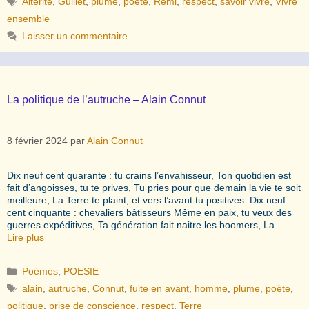
Altérité
,
Guillet
,
plume
,
poète
,
Rémi
,
respect
,
savoir vivre
,
Vivre
ensemble
Laisser un commentaire
La politique de l’autruche – Alain Connut
8 février 2024
par
Alain Connut
Dix neuf cent quarante : tu crains l’envahisseur, Ton quotidien est
fait d’angoisses, tu te prives, Tu pries pour que demain la vie te soit
meilleure, La Terre te plaint, et vers l’avant tu positives. Dix neuf
cent cinquante : chevaliers bâtisseurs Même en paix, tu veux des
guerres expéditives, Ta génération fait naitre les boomers, La …
Lire plus
Catégories
Poèmes
,
POESIE
Étiquettes
alain
,
autruche
,
Connut
,
fuite en avant
,
homme
,
plume
,
poète
,
politique
,
prise de conscience
,
respect
,
Terre