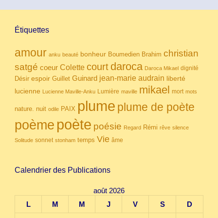
Étiquettes
amour
christian
bonheur
Boumedien
Brahim
anku
beauté
daroca
court
satgé
coeur
Colette
dignité
Daroca Mikael
Guinard
jean-marie audrain
espoir
Guillet
liberté
Désir
mikael
lucienne
Lumière
mort
Lucienne Maville-Anku
maville
mots
plume
plume de poète
nuit
PAIX
nature.
odile
poète
poème
poésie
Rémi
Regard
rêve
silence
Vie
temps
sonnet
âme
Solitude
stonham
Calendrier des Publications
août 2026
L
M
M
J
V
S
D