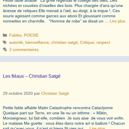
Petite fable affable La grive régentait le collège des filles, Des
nichées et couvées d’oiselles des bois. Plus chargée d’ans qu’une
ânesse de reliques Elle menait à l’œil, au doigt, à la trique !, Ces
souris agissant comme garces aux abois Et gloussant comme
nonnettes en charmille. “Homme de robe” se disait un …
Lire plus
Catégories
Fables
,
POESIE
Étiquettes
autorité
,
bienveillance
,
christian satgé
,
Critique
,
respect
2 commentaires
Les fléaux – Christian Satgé
29 octobre 2020
par
Christian Satgé
Petite fable affable Matin Catastrophe rencontra Cataclysme
Quelque part sur Terre, en une île ou un isthme : « Mâtin,
Monseigneur, lui fait-elle, combien Je suis aise de vous voir enfin.
Le malaise Me guette : vous êtes dans notre art si balèze ! Chacun
sait qu’avec vous, il n’est ni biens Ni vies qui …
Lire plus