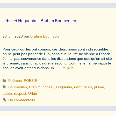
Urbin et Huguenin – Brahim Boumedien-
23 juin 2023
par
Brahim Boumedien
Pour ceux qui les ont connus, ces deux noms sont indissociables :
on ne peut pas parler de l’un, sans que l’autre ne vienne à l’esprit.
Je n’ai pas souvenance dans les discussions que quelqu’un ait cité
le premier, sans lui adjoindre le second. Comme je ne me rappelle
pas les avoir entendus dans un …
Lire plus
Catégories
Poèmes
,
POESIE
Étiquettes
Boumedien
,
Brahim
,
conseil
,
Huguenin
,
instituteurs
,
plume
,
poète
,
respect
,
Urbin
Un commentaire