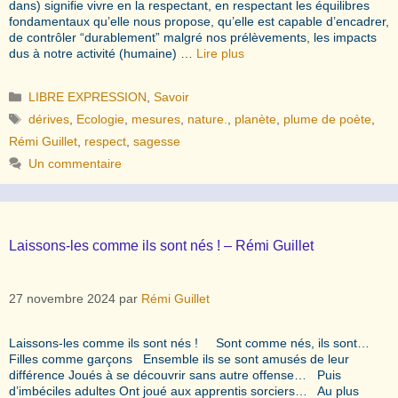
dans) signifie vivre en la respectant, en respectant les équilibres
fondamentaux qu’elle nous propose, qu’elle est capable d’encadrer,
de contrôler “durablement” malgré nos prélèvements, les impacts
dus à notre activité (humaine) …
Lire plus
Catégories
LIBRE EXPRESSION
,
Savoir
Étiquettes
dérives
,
Ecologie
,
mesures
,
nature.
,
planète
,
plume de poète
,
Rémi Guillet
,
respect
,
sagesse
Un commentaire
Laissons-les comme ils sont nés ! – Rémi Guillet
27 novembre 2024
par
Rémi Guillet
Laissons-les comme ils sont nés ! Sont comme nés, ils sont…
Filles comme garçons Ensemble ils se sont amusés de leur
différence Joués à se découvrir sans autre offense… Puis
d’imbéciles adultes Ont joué aux apprentis sorciers… Au plus