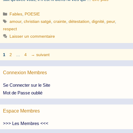
Catégories
Fables
,
POESIE
Étiquettes
amour
,
christian satgé
,
crainte
,
détestation
,
dignité
,
peur
,
respect
Laisser un commentaire
Page
Page
Page
1
2
…
4
→
suivant
Connexion Membres
Se Connecter sur le Site
Mot de Passe oublié
Espace Membres
>>> Les Membres <<<