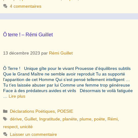
4 commentaires
Ô terre ! – Rémi Guillet
13 décembre 2023
par
Rémi Guillet
Ô Terre ! Unique gîte pour le vivant Prouesse d’équilibres subtils
Que le Grand Maître ne semble avoir reproduit Tu as supporté
l’apparition de cet Homme Qui s’est pensé tellement intelligent …
Tu t’es laissée abuser par lui Comme une femme trop généreuse
Face à des prédateurs avides et virils Désormais te voilà fatiguée
…
Lire plus
Catégories
Déclarations Poétiques
,
POESIE
Étiquettes
dérive
,
Guillet
,
Ingratitude
,
planète
,
plume
,
poète
,
Rémi
,
respect
,
unicité
Laisser un commentaire