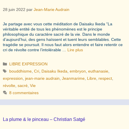
28 juin 2022
par
Jean-Marie Audrain
Je partage avec vous cette méditation de Daisaku Ikeda “La
véritable entité de tous les phénomènes est le principe
philosophique du caractère sacré de la vie. Dans le monde
d’aujourd’hui, des gens haïssent et tuent leurs semblables. Cette
tragédie se poursuit. Il nous faut alors entendre et faire retentir ce
cri de révolte contre l’intolérable …
Lire plus
Catégories
LIBRE EXPRESSION
Étiquettes
bouddhisme
,
Cri
,
Daisaku Ikeda
,
embryon
,
euthanasie
,
expression
,
jean-marie audrain
,
Jeanmarime
,
Libre
,
respect
,
révolte
,
sacré
,
Vie
8 commentaires
La plume & le pinceau – Christian Satgé