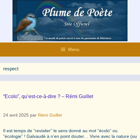
Aller
au
contenu
Menu
respect
“Ecolo”, qu’est-ce-à-dire ? – Rémi Guillet
24 avril 2025
par
Rémi Guillet
Il est temps de “revisiter” le sens donné au mot “écolo” ou
“écologie” ! Galvaudé à n’en point douter… Vivre avec la nature (ou