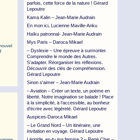
parfois, cette force de la nature ! Gérard
Lepoutre
Kama Kalin – Jean-Marie Audrain
En mon ici, Lucienne Maville-Anku
Haïku patronnal- Jean-Marie Audrain
Mys Paris – Daroca Mikael
nouvel
– Dyslexie – Une épreuve à surmonter.
f
Comprendre le monde des Autres.
S’adapter. Réorganiser les réflexions.
Découvrir des clés de compréhension.
Gérard Lepoutre
Sinon s’aimer – Jean-Marie Audrain
– Aviation – Créer un texte, un poème en
liberté. Notre imagination se balade ! Place
à la simplicité, à l’accessible, au bonheur
d’écrire avec légèreté. Gérard Lepoutre
Auspices-Daroca Mikael
– Le Grand Nord – Un itinéraire, une
invitation en voyage. Gérard Lepoutre
Léonide, es-tu ma femme ? – René Char –
é comme