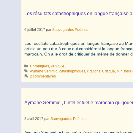
Les résultats catastrophiques en langue français
6 juillet 2017
par
Sauvegardes Poèmes
Les résultats catastrophiques en langue française au Ma
article un peu dur à ceux qui considèrent la langue fra
marocain. On a le droit de critiquer de même de donner
Catégories
Chroniques
,
PRESSE
Étiquettes
Aymane Semmid
,
catastrophiques
,
citations
,
Critique
,
Ministère 
2 commentaires
Aymane Semmid , l’intellectuelle marocain qui joue
8 avril 2017
par
Sauvegardes Poèmes
Aymane Semmid est un poète, écrivain et nouvelliste rom