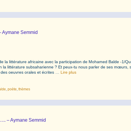
” – Aymane Semmid
e la littérature africaine avec la participation de Mohamed Balde -1/Qu
ien la littérature subsaharienne ? Et peux-tu nous parler de ses mœurs, 
le des oeuvres orales et écrites …
Lire plus
lde
,
poète
,
thèmes
ise….. – Aymane Semmid