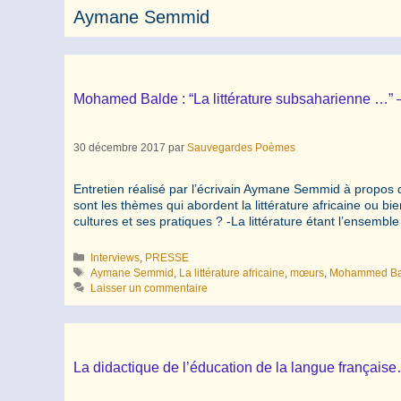
Aymane Semmid
Mohamed Balde : “La littérature subsaharienne …
30 décembre 2017
par
Sauvegardes Poèmes
Entretien réalisé par l’écrivain Aymane Semmid à propos d
sont les thèmes qui abordent la littérature africaine ou b
cultures et ses pratiques ? -La littérature étant l’ensemb
Catégories
Interviews
,
PRESSE
Étiquettes
Aymane Semmid
,
La littérature africaine
,
mœurs
,
Mohammed Ba
Laisser un commentaire
La didactique de l’éducation de la langue frança