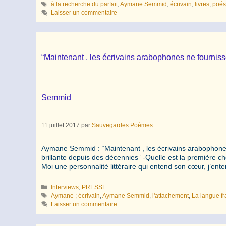
Étiquettes
à la recherche du parfait
,
Aymane Semmid
,
écrivain
,
livres
,
poés
Laisser un commentaire
“Maintenant , les écrivains arabophones ne fourniss
Semmid
11 juillet 2017
par
Sauvegardes Poèmes
Aymane Semmid : “Maintenant , les écrivains arabophones n
brillante depuis des décennies” -Quelle est la première ch
Moi une personnalité littéraire qui entend son cœur, j’e
Catégories
Interviews
,
PRESSE
Étiquettes
Aymane ; écrivain
,
Aymane Semmid
,
l'attachement
,
La langue f
Laisser un commentaire