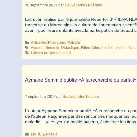
30 septembre 2017
par
Sauvegardes Poèmes
Entretien réalisé par le journaliste Reporter d’ « IENA
française au Maroc ainsi la culture de l’orientation scien
avenir pour leurs enfants avec la participation de Souad
Catégories
Actualités Poétiques
,
POESIE
Étiquettes
Aymane Semmid
,
Didactique
,
Filière littéraire
,
filière scientifique
Laisser un commentaire
Aymane Semmid publie «À la recherche du parfait»
7 septembre 2017
par
Sauvegardes Poèmes
L’auteur Aymane Semmid a publié «À la recherche du parf
de l’auteur. Façonnés par des rencontres marquantes, aux
maladie… «Les yeux à moitié ouverts, J’observe les tien
Catégories
LIVRES
,
Poésie