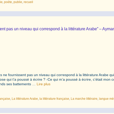
ie
,
poète
,
publie
,
recueil
ent pas un niveau qui correspond à la littérature Arabe” – Ayma
e fournissent pas un niveau qui correspond à la littérature Arabe qui 
ose qui t’a poussé à écrire ? -Ce qui m’a poussé à écrire, c’était mon 
ntends ses battements …
Lire plus
rançaise
,
La littérature Arabe
,
la littérature française
,
La marche littéraire
,
langue mè