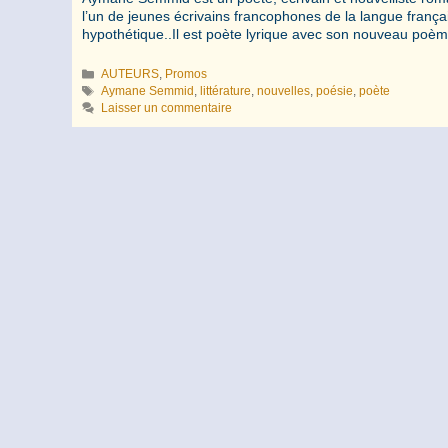
l’un de jeunes écrivains francophones de la langue française
hypothétique..Il est poète lyrique avec son nouveau p
Catégories
AUTEURS
,
Promos
Étiquettes
Aymane Semmid
,
littérature
,
nouvelles
,
poésie
,
poète
Laisser un commentaire