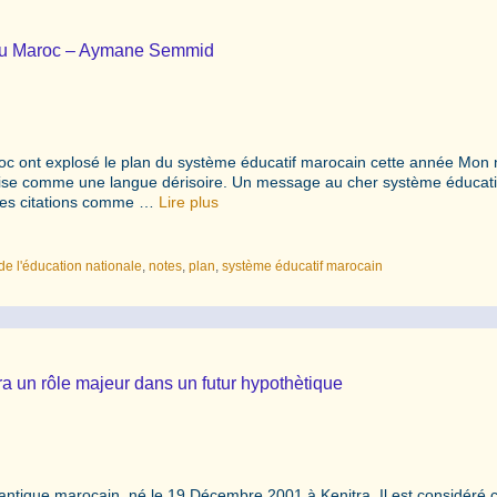
e au Maroc – Aymane Semmid
roc ont explosé le plan du système éducatif marocain cette année Mon 
nçaise comme une langue dérisoire. Un message au cher système éducati
 des citations comme …
Lire plus
de l'éducation nationale
,
notes
,
plan
,
système éducatif marocain
ra un rôle majeur dans un futur hypothètique
antique marocain, né le 19 Décembre 2001 à Kenitra. Il est considér