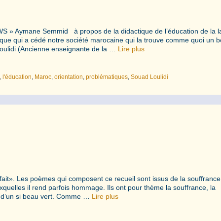
-NEWS » Aymane Semmid à propos de la didactique de l’éducation de la 
tifique qui a cédé notre société marocaine qui la trouve comme quoi un 
 Loulidi (Ancienne enseignante de la …
Lire plus
,
l'éducation
,
Maroc
,
orientation
,
problématiques
,
Souad Loulidi
ait». Les poèmes qui composent ce recueil sont issus de la souffranc
quelles il rend parfois hommage. Ils ont pour thème la souffrance, la
s d’un si beau vert. Comme …
Lire plus