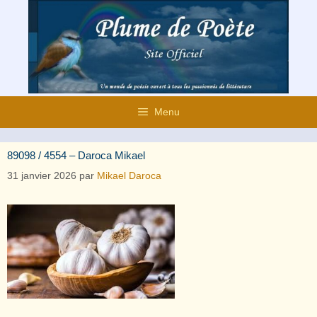
Aller
au
contenu
Menu
89098 / 4554 – Daroca Mikael
31 janvier 2026
par
Mikael Daroca