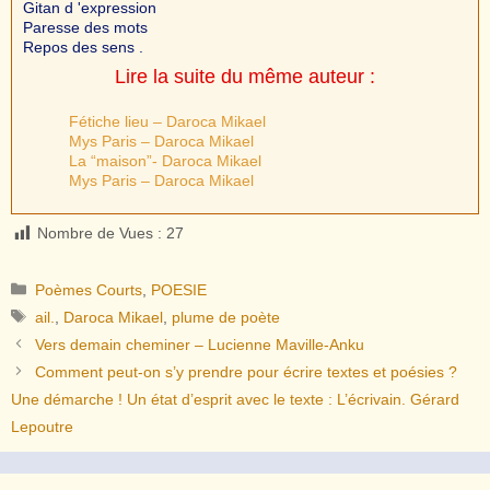
Gitan d 'expression
Paresse des mots
Repos des sens .
Lire la suite du même auteur :
Fétiche lieu – Daroca Mikael
Mys Paris – Daroca Mikael
La “maison”- Daroca Mikael
Mys Paris – Daroca Mikael
Nombre de Vues :
27
Catégories
Poèmes Courts
,
POESIE
Étiquettes
ail.
,
Daroca Mikael
,
plume de poète
Vers demain cheminer – Lucienne Maville-Anku
Comment peut-on s’y prendre pour écrire textes et poésies ?
Une démarche ! Un état d’esprit avec le texte : L’écrivain. Gérard
Lepoutre