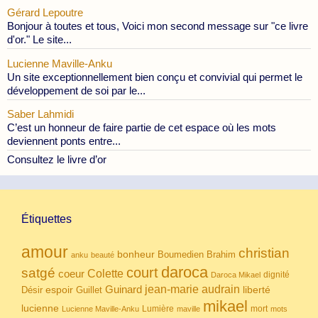
Gérard Lepoutre
Bonjour à toutes et tous, Voici mon second message sur "ce livre
d'or." Le site...
Lucienne Maville-Anku
Un site exceptionnellement bien conçu et convivial qui permet le
développement de soi par le...
Saber Lahmidi
C’est un honneur de faire partie de cet espace où les mots
deviennent ponts entre...
Consultez le livre d’or
Étiquettes
amour
christian
bonheur
Boumedien
Brahim
anku
beauté
daroca
court
satgé
coeur
Colette
dignité
Daroca Mikael
Guinard
jean-marie audrain
espoir
Guillet
liberté
Désir
mikael
lucienne
Lumière
mort
Lucienne Maville-Anku
maville
mots