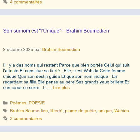
4 commentaires
Son surnom est “l’Unique” – Brahim Boumedien
9 octobre 2025
par
Brahim Boumedien
Il y a des noms qui restent Parce que bien portés Celui qui suit
l’atteste Et constitue sa fierté Elle, c’est Wahida Cette femme
unique Que son destin guida Et que son nom indique En
regardant sa fille Elle pense au père Ses grands yeux brillent Et
son cœur se serre L’ …
Lire plus
Catégories
Poèmes
,
POESIE
Étiquettes
Brahim Boumedien
,
liberté
,
plume de poète
,
unique
,
Wahida
3 commentaires