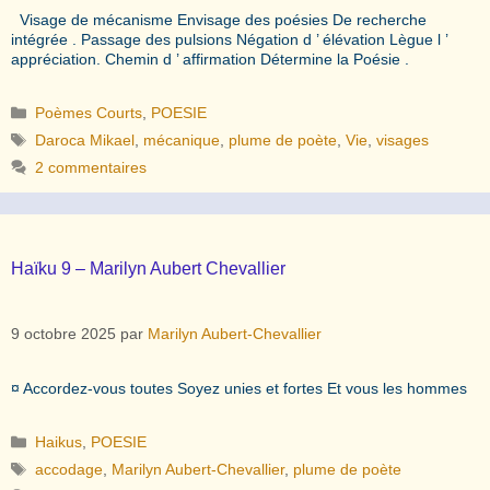
Visage de mécanisme Envisage des poésies De recherche
intégrée . Passage des pulsions Négation d ’ élévation Lègue l ’
appréciation. Chemin d ’ affirmation Détermine la Poésie .
Catégories
Poèmes Courts
,
POESIE
Étiquettes
Daroca Mikael
,
mécanique
,
plume de poète
,
Vie
,
visages
2 commentaires
Haïku 9 – Marilyn Aubert Chevallier
9 octobre 2025
par
Marilyn Aubert-Chevallier
¤ Accordez-vous toutes Soyez unies et fortes Et vous les hommes
Catégories
Haikus
,
POESIE
Étiquettes
accodage
,
Marilyn Aubert-Chevallier
,
plume de poète