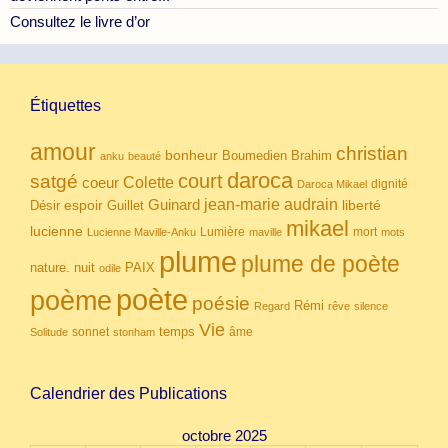
Consultez le livre d’or
Étiquettes
amour
christian
bonheur
Boumedien
Brahim
anku
beauté
daroca
court
satgé
coeur
Colette
dignité
Daroca Mikael
Guinard
jean-marie audrain
espoir
Guillet
liberté
Désir
mikael
lucienne
Lumière
mort
Lucienne Maville-Anku
maville
mots
plume
plume de poète
nuit
PAIX
nature.
odile
poète
poème
poésie
Rémi
Regard
rêve
silence
Vie
temps
sonnet
âme
Solitude
stonham
Calendrier des Publications
octobre 2025