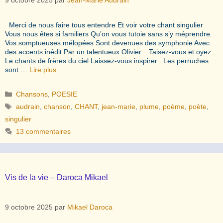
Merci de nous faire tous entendre Et voir votre chant singulier
Vous nous êtes si familiers Qu’on vous tutoie sans s’y méprendre.
Vos somptueuses mélopées Sont devenues des symphonie Avec
des accents inédit Par un talentueux Olivier. Taisez-vous et oyez
Le chants de frères du ciel Laissez-vous inspirer Les perruches
sont …
Lire plus
Catégories
Chansons
,
POESIE
Étiquettes
audrain
,
chanson
,
CHANT
,
jean-marie
,
plume
,
poème
,
poète
,
singulier
13 commentaires
Vis de la vie – Daroca Mikael
9 octobre 2025
par
Mikael Daroca