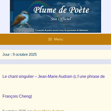
Aller
au
contenu
Menu
Jour :
9 octobre 2025
Le chant singulier – Jean-Marie Audrain (c.f une phrase de
François Cheng)
9 octobre 2025
par
Jean-Marie Audrain