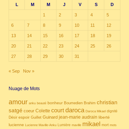
L
M
M
J
V
S
D
1
2
3
4
5
6
7
8
9
10
11
12
13
14
15
16
17
18
19
20
21
22
23
24
25
26
27
28
29
30
31
« Sep
Nov »
Nuage de Mots
amour
christian
bonheur
Boumedien
Brahim
anku
beauté
daroca
court
satgé
coeur
Colette
dignité
Daroca Mikael
Guinard
jean-marie audrain
espoir
Guillet
liberté
Désir
mikael
lucienne
Lumière
mort
Lucienne Maville-Anku
maville
mots