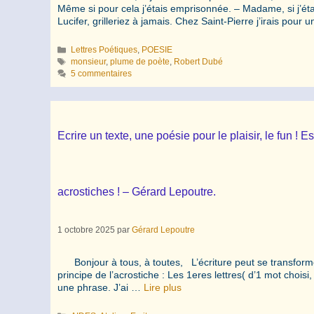
Même si pour cela j’étais emprisonnée. – Madame, si j’étai
Lucifer, grilleriez à jamais. Chez Saint-Pierre j’irais pour 
Catégories
Lettres Poétiques
,
POESIE
Étiquettes
monsieur
,
plume de poète
,
Robert Dubé
5 commentaires
Ecrire un texte, une poésie pour le plaisir, le fun 
acrostiches ! – Gérard Lepoutre.
1 octobre 2025
par
Gérard Lepoutre
Bonjour à tous, à toutes, L’écriture peut se transformer
principe de l’acrostiche : Les 1eres lettres( d’1 mot choi
une phrase. J’ai …
Lire plus