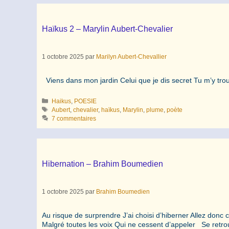
Haïkus 2 – Marylin Aubert-Chevalier
1 octobre 2025
par
Marilyn Aubert-Chevallier
Viens dans mon jardin Celui que je dis secret Tu m’y tro
Catégories
Haikus
,
POESIE
Étiquettes
Aubert
,
chevalier
,
haïkus
,
Marylin
,
plume
,
poète
7 commentaires
Hibernation – Brahim Boumedien
1 octobre 2025
par
Brahim Boumedien
Au risque de surprendre J’ai choisi d’hiberner Allez donc 
Malgré toutes les voix Qui ne cessent d’appeler Se retrouv