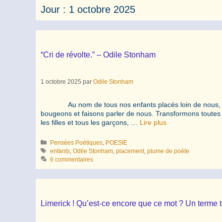
Jour :
1 octobre 2025
“Cri de révolte.” – Odile Stonham
1 octobre 2025
par
Odile Stonham
Au nom de tous nos enfants placés loin de nous, Pour
bougeons et faisons parler de nous. Transformons toutes
les filles et tous les garçons, …
Lire plus
Catégories
Pensées Poétiques
,
POESIE
Étiquettes
enfants
,
Odile Stonham
,
placement
,
plume de poète
6 commentaires
Limerick ! Qu’est-ce encore que ce mot ? Un terme tar