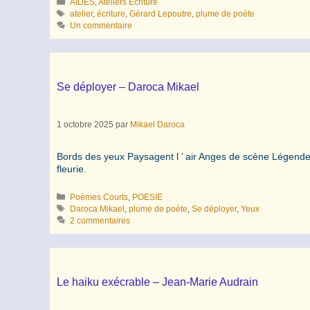
Catégories
AIDES
,
Ateliers Ecriture
Étiquettes
atelier
,
écriture
,
Gérard Lepoutre
,
plume de poète
Un commentaire
Se déployer – Daroca Mikael
1 octobre 2025
par
Mikael Daroca
Bords des yeux Paysagent l ’ air Anges de scène Légenden
fleurie.
Catégories
Poèmes Courts
,
POESIE
Étiquettes
Daroca Mikael
,
plume de poète
,
Se déployer
,
Yeux
2 commentaires
Le haiku exécrable – Jean-Marie Audrain