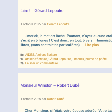
faire ! – Gérard Lepoutre.
1 octobre 2025
par
Gérard Lepoutre
Limerick, le mot est lâché. Pourtant, n’ayez aucune crain
s’écrit en 5 lignes ! C’est donc, en tout, 5 vers ! Humorist
libres, (sans contraintes particulières) …
Lire plus
Catégories
AIDES
,
Ateliers Ecriture
Étiquettes
atelier d'écriture
,
Gérard Lepoutre
,
Limerick
,
plume de poète
Laisser un commentaire
Monsieur Winston – Robert Dubé
1 octobre 2025
par
Robert Dubé
¤- Cher Monsieur, si j’étais votre épouse adorée, Votre t