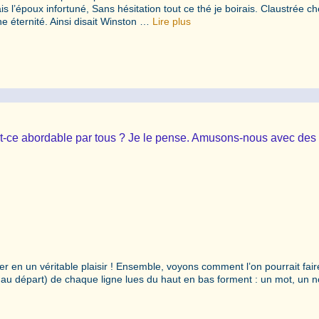
s l’époux infortuné, Sans hésitation tout ce thé je boirais. Claustrée c
une éternité. Ainsi disait Winston …
Lire plus
! Est-ce abordable par tous ? Je le pense. Amusons-nous avec des
 en un véritable plaisir ! Ensemble, voyons comment l’on pourrait fai
si, au départ) de chaque ligne lues du haut en bas forment : un mot, un 