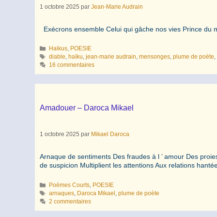
1 octobre 2025
par
Jean-Marie Audrain
Exécrons ensemble Celui qui gâche nos vies Prince du
Catégories
Haikus
,
POESIE
Étiquettes
diable
,
haïku
,
jean-marie audrain
,
mensonges
,
plume de poète
16 commentaires
Amadouer – Daroca Mikael
1 octobre 2025
par
Mikael Daroca
Arnaque de sentiments Des fraudes à l ’ amour Des proies
de suspicion Multiplient les attentions Aux relations ha
Catégories
Poèmes Courts
,
POESIE
Étiquettes
arnaques
,
Daroca Mikael
,
plume de poète
2 commentaires