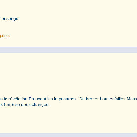
 mensonge.
,
prince
 de révélation Prouvent les impostures . De berner hautes failles Mes
ntées Emprise des échanges .