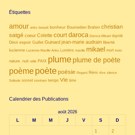
Étiquettes
amour
christian
bonheur
Boumedien
Brahim
anku
beauté
daroca
court
satgé
coeur
Colette
dignité
Daroca Mikael
Guinard
jean-marie audrain
espoir
Guillet
liberté
Désir
mikael
lucienne
Lumière
mort
Lucienne Maville-Anku
maville
mots
plume
plume de poète
nuit
PAIX
nature.
odile
poète
poème
poésie
Rémi
Regard
rêve
silence
Vie
temps
sonnet
âme
Solitude
stonham
Calendrier des Publications
août 2026
L
M
M
J
V
S
D
1
2