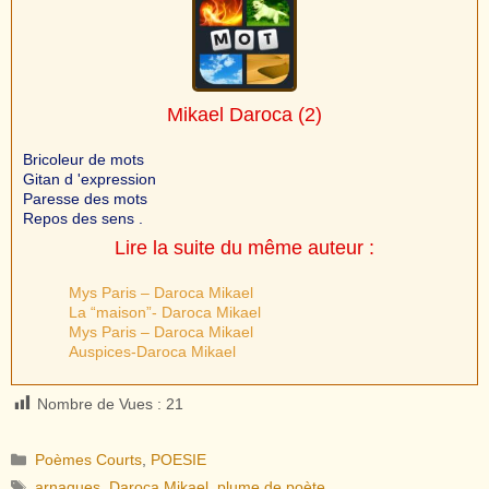
Mikael Daroca
(2)
Bricoleur de mots
Gitan d 'expression
Paresse des mots
Repos des sens .
Lire la suite du même auteur :
Mys Paris – Daroca Mikael
La “maison”- Daroca Mikael
Mys Paris – Daroca Mikael
Auspices-Daroca Mikael
Nombre de Vues :
21
Catégories
Poèmes Courts
,
POESIE
Étiquettes
arnaques
,
Daroca Mikael
,
plume de poète