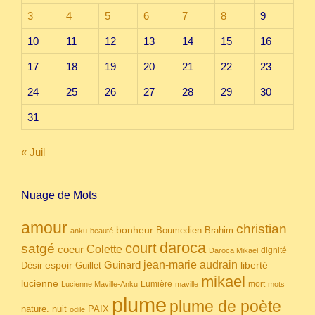
3
4
5
6
7
8
9
10
11
12
13
14
15
16
17
18
19
20
21
22
23
24
25
26
27
28
29
30
31
« Juil
Nuage de Mots
amour
christian
bonheur
Boumedien
Brahim
anku
beauté
daroca
court
satgé
coeur
Colette
dignité
Daroca Mikael
Guinard
jean-marie audrain
espoir
Guillet
liberté
Désir
mikael
lucienne
Lumière
mort
Lucienne Maville-Anku
maville
mots
plume
plume de poète
nuit
PAIX
nature.
odile