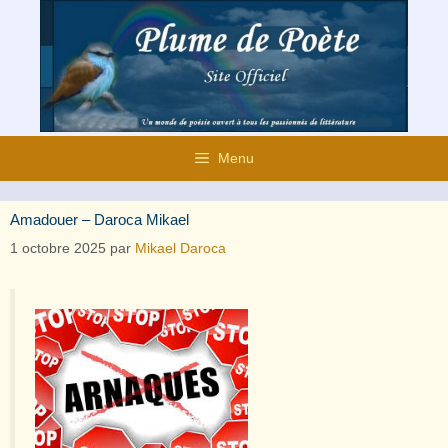
Aller
au
contenu
Menu
Amadouer – Daroca Mikael
1 octobre 2025
par
Mikael Daroca