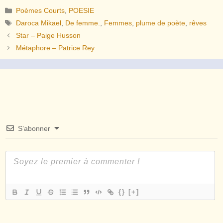
Catégories
Poèmes Courts
,
POESIE
Étiquettes
Daroca Mikael
,
De femme.
,
Femmes
,
plume de poète
,
rêves
Star – Paige Husson
Métaphore – Patrice Rey
S’abonner
{}
[+]