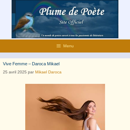
Aller
au
contenu
Menu
Vive Femme – Daroca Mikael
25 avril 2025
par
Mikael Daroca