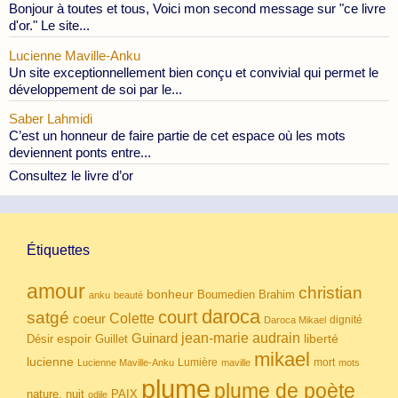
Bonjour à toutes et tous, Voici mon second message sur "ce livre
d'or." Le site...
Lucienne Maville-Anku
Un site exceptionnellement bien conçu et convivial qui permet le
développement de soi par le...
Saber Lahmidi
C’est un honneur de faire partie de cet espace où les mots
deviennent ponts entre...
Consultez le livre d’or
Étiquettes
amour
christian
bonheur
Boumedien
Brahim
anku
beauté
daroca
court
satgé
coeur
Colette
dignité
Daroca Mikael
Guinard
jean-marie audrain
espoir
Guillet
liberté
Désir
mikael
lucienne
Lumière
mort
Lucienne Maville-Anku
maville
mots
plume
plume de poète
nuit
PAIX
nature.
odile