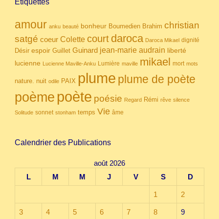
Étiquettes
amour
christian
bonheur
Boumedien
Brahim
anku
beauté
daroca
court
satgé
coeur
Colette
dignité
Daroca Mikael
Guinard
jean-marie audrain
espoir
Guillet
liberté
Désir
mikael
lucienne
Lumière
mort
Lucienne Maville-Anku
maville
mots
plume
plume de poète
nuit
PAIX
nature.
odile
poète
poème
poésie
Rémi
Regard
rêve
silence
Vie
temps
sonnet
âme
Solitude
stonham
Calendrier des Publications
août 2026
L
M
M
J
V
S
D
1
2
3
4
5
6
7
8
9