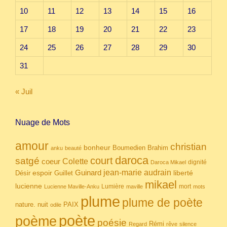
10
11
12
13
14
15
16
17
18
19
20
21
22
23
24
25
26
27
28
29
30
31
« Juil
Nuage de Mots
amour
christian
bonheur
Boumedien
Brahim
anku
beauté
daroca
court
satgé
coeur
Colette
dignité
Daroca Mikael
Guinard
jean-marie audrain
espoir
Guillet
liberté
Désir
mikael
lucienne
Lumière
mort
Lucienne Maville-Anku
maville
mots
plume
plume de poète
nuit
PAIX
nature.
odile
poète
poème
poésie
Rémi
Regard
rêve
silence