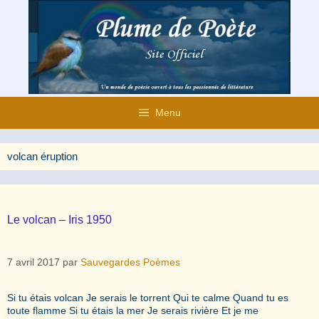
Aller
au
contenu
Menu
volcan éruption
Le volcan – Iris 1950
7 avril 2017
par
Sauvegardes Poèmes
Si tu étais volcan Je serais le torrent Qui te calme Quand tu es
toute flamme Si tu étais la mer Je serais rivière Et je me