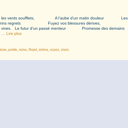
 par les vents soufflets, A l’aube d’un matin douleur Les
s chagrins regrets. Fuyez vos blessures dérives, 
 vives. Le futur d’un passé menteur Promesse des demains
l …
Lire plus
ésie
,
poète
,
reine
,
Rejet
,
sirène
,
soyez
,
vives