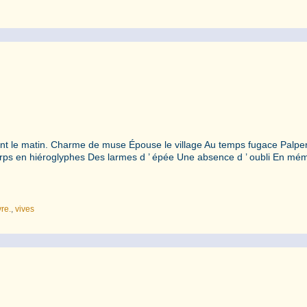
ient le matin. Charme de muse Épouse le village Au temps fugace Palpe
. Corps en hiéroglyphes Des larmes d ’ épée Une absence d ’ oubli En mé
vre.
,
vives