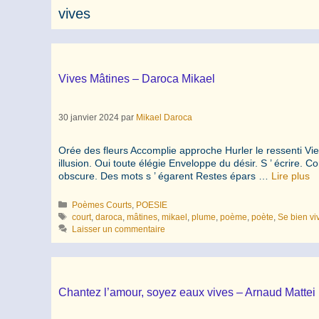
vives
Vives Mâtines – Daroca Mikael
30 janvier 2024
par
Mikael Daroca
Orée des fleurs Accomplie approche Hurler le ressenti V
illusion. Oui toute élégie Enveloppe du désir. S ’ écrire
obscure. Des mots s ’ égarent Restes épars …
Lire plus
Catégories
Poèmes Courts
,
POESIE
Étiquettes
court
,
daroca
,
mâtines
,
mikael
,
plume
,
poème
,
poète
,
Se bien vi
Laisser un commentaire
Chantez l’amour, soyez eaux vives – Arnaud Mattei