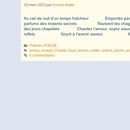
19 mars 2023
par
Arnaud Mattei
Au ciel de nuit d’un temps fraîcheur Emportés
parfums des instants secrets Ravivent le
des jours chapelets Chantez l’amour, soyez eaux
reflets Sourit à l’avenir saveur. I
Catégories
Poèmes
,
POESIE
Étiquettes
amour
,
arnaud
,
Chanter
,
eaux
,
larmes
,
mattei
,
ondine
,
plume
,
po
6 commentaires