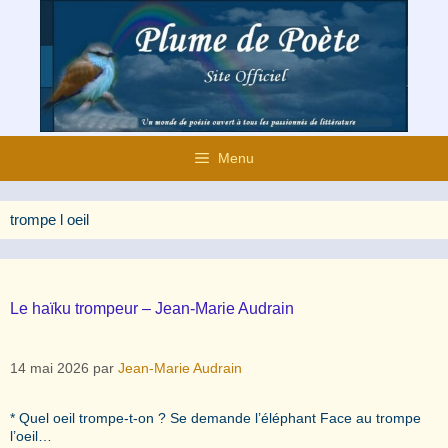
Aller
au
contenu
Menu
trompe l oeil
Le haïku trompeur – Jean-Marie Audrain
14 mai 2026
par
Jean-Marie Audrain
* Quel oeil trompe-t-on ? Se demande l’éléphant Face au trompe
l’oeil…