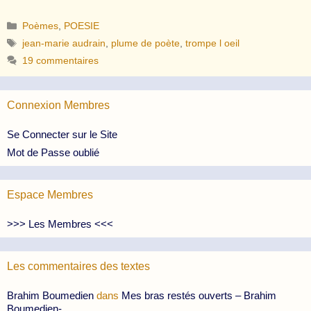
Catégories
Poèmes
,
POESIE
Étiquettes
jean-marie audrain
,
plume de poète
,
trompe l oeil
19 commentaires
Connexion Membres
Se Connecter sur le Site
Mot de Passe oublié
Espace Membres
>>> Les Membres <<<
Les commentaires des textes
Brahim Boumedien
dans
Mes bras restés ouverts – Brahim
Boumedien-