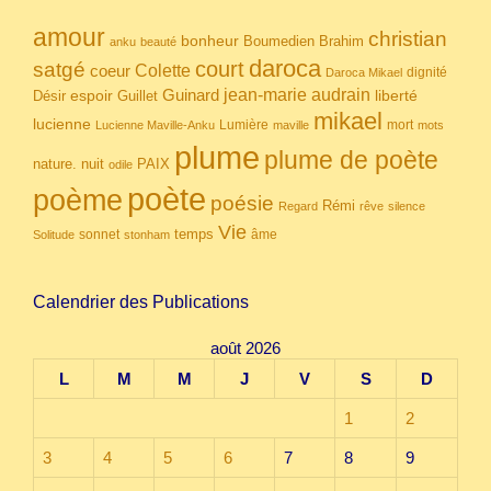
amour
christian
bonheur
Boumedien
Brahim
anku
beauté
daroca
court
satgé
coeur
Colette
dignité
Daroca Mikael
Guinard
jean-marie audrain
espoir
Guillet
liberté
Désir
mikael
lucienne
Lumière
mort
Lucienne Maville-Anku
maville
mots
plume
plume de poète
nuit
PAIX
nature.
odile
poète
poème
poésie
Rémi
Regard
rêve
silence
Vie
temps
sonnet
âme
Solitude
stonham
Calendrier des Publications
août 2026
L
M
M
J
V
S
D
1
2
3
4
5
6
7
8
9