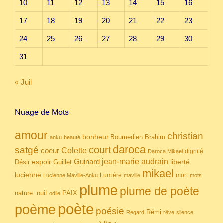
10
11
12
13
14
15
16
17
18
19
20
21
22
23
24
25
26
27
28
29
30
31
« Juil
Nuage de Mots
amour
christian
bonheur
Boumedien
Brahim
anku
beauté
daroca
court
satgé
coeur
Colette
dignité
Daroca Mikael
Guinard
jean-marie audrain
espoir
Guillet
liberté
Désir
mikael
lucienne
Lumière
mort
Lucienne Maville-Anku
maville
mots
plume
plume de poète
nuit
PAIX
nature.
odile
poète
poème
poésie
Rémi
Regard
rêve
silence