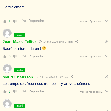
Cordialement.
G.L.
Répondre
1
Voir les réponses
(2)
Invité
Jean-Marie Tellier
14 mai 2026 10 h 07 min
Sacré peinture… luron !
Répondre
3
Voir les réponses
(2)
Invité
Maud Chausson
14 mai 2026 9 h 42 min
Le trompe œil. Veut nous tromper. Il y arrive aisément.
Répondre
3
Voir les réponses
(2)
Invité