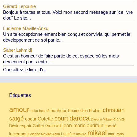
Gérard Lepoutre
Bonjour à toutes et tous, Voici mon second message sur "ce livre
d'or." Le site...
Lucienne Maville-Anku
Un site exceptionnellement bien conçu et convivial qui permet le
développement de soi par le...
Saber Lahmidi
C’est un honneur de faire partie de cet espace où les mots
deviennent ponts entre...
Consultez le livre d’or
Étiquettes
amour
christian
bonheur
Boumedien
Brahim
anku
beauté
daroca
court
satgé
coeur
Colette
dignité
Daroca Mikael
Guinard
jean-marie audrain
espoir
Guillet
liberté
Désir
mikael
lucienne
Lumière
mort
Lucienne Maville-Anku
maville
mots