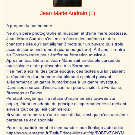
Jean-Marie Audrain
(1)
A propos du bonhomme
Né d'un père photographe et musicien et d'une mère poétesse,
Jean-Marie Audrain s'est mis à écrire des poèmes et des
chansons dès qu'il sut aligner 3 mots sur un buvard puis trois
accords sur un instrument (piano ou guitare). À 8 ans, il rentre
au Conservatoire pour étoffer sa formation musicale.
Après un bac littéraire, Jean-Marie suit un double cursus de
musicologie et de philosophie à la Sorbonne.
Il se met à écrire, dès cette époque, des textes qui lui valurent
la réputation d’un homme doublement spirituel passant
allègrement d’un genre humoristique à un genre mystique.
Dans ses sources d’inspiration, on pourrait citer La Fontaine,
Brassens et Devos.
Pendant longtemps il a refusé d’imprimer ses œuvres sur
papier, étant un adepte du principe d’impermanence et méfiant
envers tout ce qui est commercial.
Si vous ne retenez qu’une chose de lui, c’est que c’est une âme
partageuse et disponible.
Pour lire partiellement et commander mon florilège auto édité
https://www.amazon.fr/Petit-Prince-Mots-dit/dp/B0BFVZGNYM