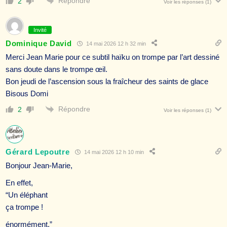
Répondre
2
Voir les réponses
(1)
Invité
Dominique David
14 mai 2026 12 h 32 min
Merci Jean Marie pour ce subtil haïku on trompe par l’art dessiné
sans doute dans le trompe œil.
Bon jeudi de l’ascension sous la fraîcheur des saints de glace
Bisous Domi
Répondre
2
Voir les réponses
(1)
Gérard Lepoutre
14 mai 2026 12 h 10 min
Bonjour Jean-Marie,
En effet,
“Un éléphant
ça trompe !
énormément.”