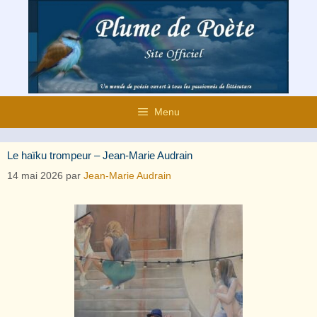
Aller
au
contenu
Menu
Le haïku trompeur – Jean-Marie Audrain
14 mai 2026
par
Jean-Marie Audrain