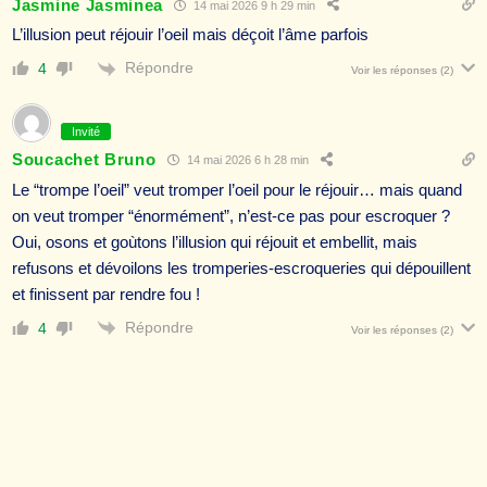
Jasmine Jasminea
14 mai 2026 9 h 29 min
L’illusion peut réjouir l’oeil mais déçoit l’âme parfois
Répondre
4
Voir les réponses
(2)
Invité
Soucachet Bruno
14 mai 2026 6 h 28 min
Le “trompe l’oeil” veut tromper l’oeil pour le réjouir… mais quand
on veut tromper “énormément”, n’est-ce pas pour escroquer ?
Oui, osons et goùtons l’illusion qui réjouit et embellit, mais
refusons et dévoilons les tromperies-escroqueries qui dépouillent
et finissent par rendre fou !
Répondre
4
Voir les réponses
(2)