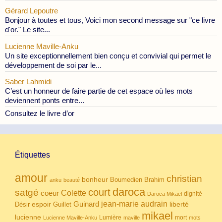
Gérard Lepoutre
Bonjour à toutes et tous, Voici mon second message sur "ce livre
d'or." Le site...
Lucienne Maville-Anku
Un site exceptionnellement bien conçu et convivial qui permet le
développement de soi par le...
Saber Lahmidi
C’est un honneur de faire partie de cet espace où les mots
deviennent ponts entre...
Consultez le livre d’or
Étiquettes
amour
christian
bonheur
Boumedien
Brahim
anku
beauté
daroca
court
satgé
coeur
Colette
dignité
Daroca Mikael
Guinard
jean-marie audrain
espoir
Guillet
liberté
Désir
mikael
lucienne
Lumière
mort
Lucienne Maville-Anku
maville
mots