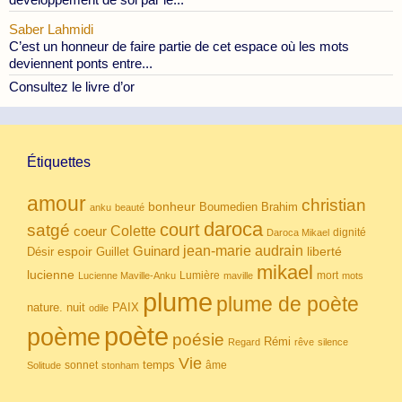
Saber Lahmidi
C’est un honneur de faire partie de cet espace où les mots
deviennent ponts entre...
Consultez le livre d’or
Étiquettes
amour
christian
bonheur
Boumedien
Brahim
anku
beauté
daroca
court
satgé
coeur
Colette
dignité
Daroca Mikael
Guinard
jean-marie audrain
espoir
Guillet
liberté
Désir
mikael
lucienne
Lumière
mort
Lucienne Maville-Anku
maville
mots
plume
plume de poète
nuit
PAIX
nature.
odile
poète
poème
poésie
Rémi
Regard
rêve
silence
Vie
temps
sonnet
âme
Solitude
stonham