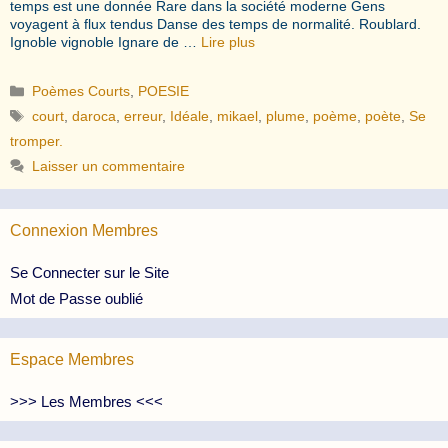
temps est une donnée Rare dans la société moderne Gens
voyagent à flux tendus Danse des temps de normalité. Roublard.
Ignoble vignoble Ignare de …
Lire plus
Catégories
Poèmes Courts
,
POESIE
Étiquettes
court
,
daroca
,
erreur
,
Idéale
,
mikael
,
plume
,
poème
,
poète
,
Se
tromper.
Laisser un commentaire
Connexion Membres
Se Connecter sur le Site
Mot de Passe oublié
Espace Membres
>>> Les Membres <<<