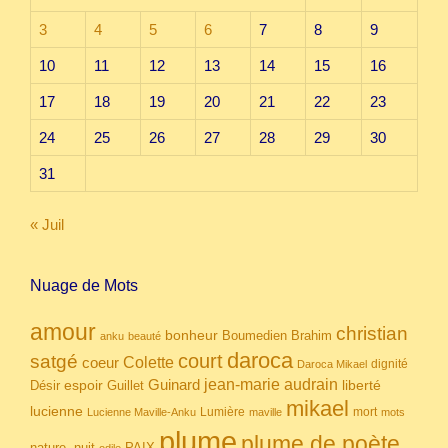
3
4
5
6
7
8
9
10
11
12
13
14
15
16
17
18
19
20
21
22
23
24
25
26
27
28
29
30
31
« Juil
Nuage de Mots
amour
christian
bonheur
Boumedien
Brahim
anku
beauté
daroca
court
satgé
coeur
Colette
dignité
Daroca Mikael
Guinard
jean-marie audrain
espoir
Guillet
liberté
Désir
mikael
lucienne
Lumière
mort
Lucienne Maville-Anku
maville
mots
plume
plume de poète
nuit
PAIX
nature.
odile