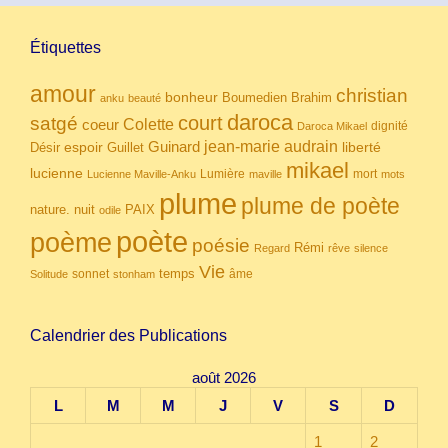
Étiquettes
amour
christian
bonheur
Boumedien
Brahim
anku
beauté
daroca
court
satgé
coeur
Colette
dignité
Daroca Mikael
Guinard
jean-marie audrain
espoir
Guillet
liberté
Désir
mikael
lucienne
Lumière
mort
Lucienne Maville-Anku
maville
mots
plume
plume de poète
nuit
PAIX
nature.
odile
poète
poème
poésie
Rémi
Regard
rêve
silence
Vie
temps
sonnet
âme
Solitude
stonham
Calendrier des Publications
août 2026
L
M
M
J
V
S
D
1
2