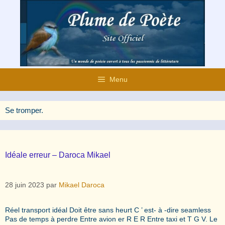
Aller
au
contenu
Menu
Se tromper.
Idéale erreur – Daroca Mikael
28 juin 2023
par
Mikael Daroca
Réel transport idéal Doit être sans heurt C ’ est- à -dire seamless
Pas de temps à perdre Entre avion er R E R Entre taxi et T G V. Le