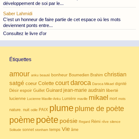
développement de soi par le...
Saber Lahmidi
C’est un honneur de faire partie de cet espace où les mots
deviennent ponts entre...
Consultez le livre d’or
Étiquettes
amour
christian
bonheur
Boumedien
Brahim
anku
beauté
daroca
court
satgé
coeur
Colette
dignité
Daroca Mikael
Guinard
jean-marie audrain
espoir
Guillet
liberté
Désir
mikael
lucienne
Lumière
mort
Lucienne Maville-Anku
maville
mots
plume
plume de poète
nuit
PAIX
nature.
odile
poète
poème
poésie
Rémi
Regard
rêve
silence
Vie
temps
sonnet
âme
Solitude
stonham