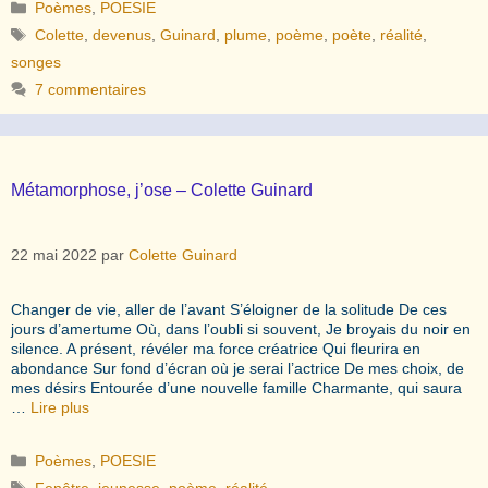
Catégories
Poèmes
,
POESIE
Étiquettes
Colette
,
devenus
,
Guinard
,
plume
,
poème
,
poète
,
réalité
,
songes
7 commentaires
Métamorphose, j’ose – Colette Guinard
22 mai 2022
par
Colette Guinard
Changer de vie, aller de l’avant S’éloigner de la solitude De ces
jours d’amertume Où, dans l’oubli si souvent, Je broyais du noir en
silence. A présent, révéler ma force créatrice Qui fleurira en
abondance Sur fond d’écran où je serai l’actrice De mes choix, de
mes désirs Entourée d’une nouvelle famille Charmante, qui saura
…
Lire plus
Catégories
Poèmes
,
POESIE
Étiquettes
Fenêtre
,
jeunesse
,
poème
,
réalité