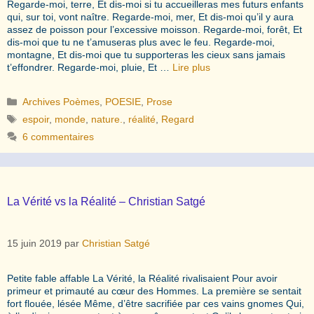
Regarde-moi, terre, Et dis-moi si tu accueilleras mes futurs enfants
qui, sur toi, vont naître. Regarde-moi, mer, Et dis-moi qu’il y aura
assez de poisson pour l’excessive moisson. Regarde-moi, forêt, Et
dis-moi que tu ne t’amuseras plus avec le feu. Regarde-moi,
montagne, Et dis-moi que tu supporteras les cieux sans jamais
t’effondrer. Regarde-moi, pluie, Et …
Lire plus
Catégories
Archives Poèmes
,
POESIE
,
Prose
Étiquettes
espoir
,
monde
,
nature.
,
réalité
,
Regard
6 commentaires
La Vérité vs la Réalité – Christian Satgé
15 juin 2019
par
Christian Satgé
Petite fable affable La Vérité, la Réalité rivalisaient Pour avoir
primeur et primauté au cœur des Hommes. La première se sentait
fort flouée, lésée Même, d’être sacrifiée par ces vains gnomes Qui,