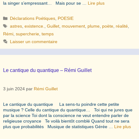
la singer s’empressant… Mais pour se …
Lire plus
Catégories
Déclarations Poétiques
,
POESIE
Étiquettes
astres
,
existence.
,
Guillet
,
mouvement
,
plume
,
poète
,
réalité
,
Rémi
,
supercherie
,
temps
Laisser un commentaire
Le cantique du quantique – Rémi Guillet
3 juin 2024
par
Rémi Guillet
Le cantique du quantique La sens-tu poindre cette petite
musique ? Celle du cantique du quantique… Toi qui ne jures que
par la science Toi dont la conscience ne veut entendre parler de
religieuse croyance Te voilà bientôt comblé Quand tout ne sera
plus que probabilités Musique de statistiques Gérée …
Lire plus