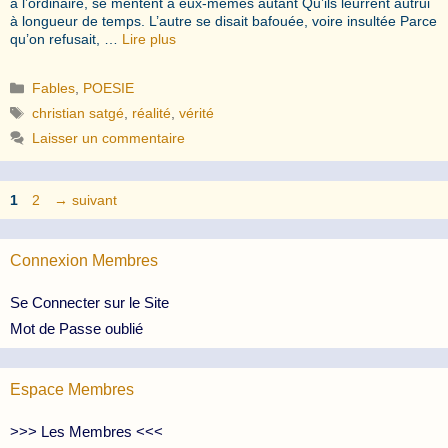
à l’ordinaire, se mentent à eux-mêmes autant Qu’ils leurrent autrui
à longueur de temps. L’autre se disait bafouée, voire insultée Parce
qu’on refusait, …
Lire plus
Catégories
Fables
,
POESIE
Étiquettes
christian satgé
,
réalité
,
vérité
Laisser un commentaire
Page
Page
1
2
→
suivant
Connexion Membres
Se Connecter sur le Site
Mot de Passe oublié
Espace Membres
>>> Les Membres <<<