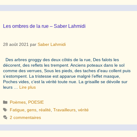
Les ombres de la rue – Saber Lahmidi
28 août 2021
par
Saber Lahmidi
Des arbres groggy des deux côtés de la rue, Des falots les
décorent, des reflets les trempent. Anciens poteaux dans le sol
comme des verrues, Sous les pieds, des taches d’eau collent puis
s’estompent. La tristesse est apparue malgré l’effet masque,
Poches vides, c’est la vérité toute nue. La grisaille se dévoile sur
leurs …
Lire plus
Catégories
Poèmes
,
POESIE
Étiquettes
Fatigue
,
gens
,
réalité
,
Travailleurs
,
vérité
2 commentaires