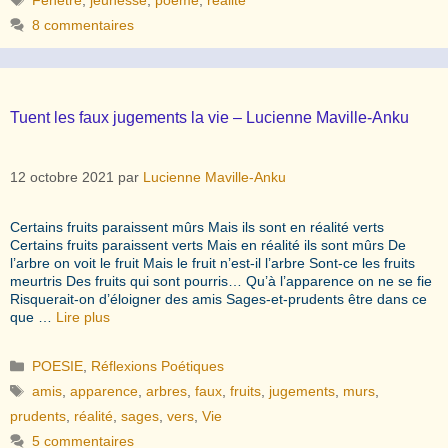
8 commentaires
Tuent les faux jugements la vie – Lucienne Maville-Anku
12 octobre 2021
par
Lucienne Maville-Anku
Certains fruits paraissent mûrs Mais ils sont en réalité verts
Certains fruits paraissent verts Mais en réalité ils sont mûrs De
l’arbre on voit le fruit Mais le fruit n’est-il l’arbre Sont-ce les fruits
meurtris Des fruits qui sont pourris… Qu’à l’apparence on ne se fie
Risquerait-on d’éloigner des amis Sages-et-prudents être dans ce
que …
Lire plus
Catégories
POESIE
,
Réflexions Poétiques
Étiquettes
amis
,
apparence
,
arbres
,
faux
,
fruits
,
jugements
,
murs
,
prudents
,
réalité
,
sages
,
vers
,
Vie
5 commentaires