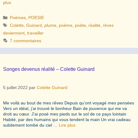
plus
Catégories
Poèmes
,
POESIE
Étiquettes
Colette
,
Guinard
,
plume
,
poème
,
poète
,
réalité
,
rêves
deviennent
,
travailler
7 commentaires
Songes devenus réalité – Colette Guinard
5 juillet 2022
par
Colette Guinard
Me voilà au bout de mes rêves Depuis qu’ont voyagé mes pensées
Vers un idéal, j’ai trouvé le bonheur Bain de jouvence qui me va
droit au cœur. J’ai posé mes pieds sur le sol de ce pays lointain
Habité, par des humains qui vous tendent la main Un vrai cadeau
subitement tombé du ciel …
Lire plus