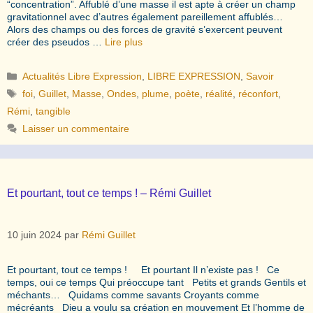
“concentration”. Affublé d’une masse il est apte à créer un champ
gravitationnel avec d’autres également pareillement affublés…
Alors des champs ou des forces de gravité s’exercent peuvent
créer des pseudos …
Lire plus
Catégories
Actualités Libre Expression
,
LIBRE EXPRESSION
,
Savoir
Étiquettes
foi
,
Guillet
,
Masse
,
Ondes
,
plume
,
poète
,
réalité
,
réconfort
,
Rémi
,
tangible
Laisser un commentaire
Et pourtant, tout ce temps ! – Rémi Guillet
10 juin 2024
par
Rémi Guillet
Et pourtant, tout ce temps ! Et pourtant Il n’existe pas ! Ce
temps, oui ce temps Qui préoccupe tant Petits et grands Gentils et
méchants… Quidams comme savants Croyants comme
mécréants Dieu a voulu sa création en mouvement Et l’homme de