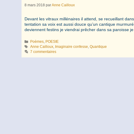
8 mars 2018
par
Anne Cailloux
Devant les vitraux millénaires il attend, se recueillant 
tentation sa voix est aussi douce qu’un cantique murmuré 
deviennent festins je viendrai prêcher dans sa paroisse je
Catégories
Poèmes
,
POESIE
Étiquettes
Anne Cailloux
,
Imaginaire confesse
,
Quantique
7 commentaires