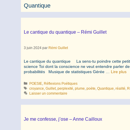
Quantique
Le cantique du quantique – Rémi Guillet
3 juin 2024
par
Rémi Guillet
Le cantique du quantique La sens-tu poindre cette petit
science Toi dont la conscience ne veut entendre parler d
probabilités Musique de statistiques Gérée …
Lire plus
Catégories
POESIE
,
Réflexions Poétiques
Étiquettes
croyance
,
Guillet
,
perplexité
,
plume
,
poète
,
Quantique
,
réalité
,
R
Laisser un commentaire
Je me confesse, j’ose – Anne Cailloux