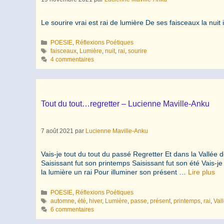
Le sourire vrai est rai de lumière De ses faisceaux la nuit
Catégories
POESIE
,
Réflexions Poétiques
Étiquettes
faisceaux
,
Lumière
,
nuit
,
rai
,
sourire
4 commentaires
Tout du tout…regretter – Lucienne Maville-Anku
7 août 2021
par
Lucienne Maville-Anku
Vais-je tout du tout du passé Regretter Et dans la Vallée
Saisissant fut son printemps Saisissant fut son été Vais-
la lumière un rai Pour illuminer son présent …
Lire plus
Catégories
POESIE
,
Réflexions Poétiques
Étiquettes
automne
,
été
,
hiver
,
Lumière
,
passe
,
présent
,
printemps
,
rai
,
Val
6 commentaires