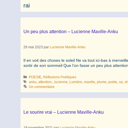
rai
Un peu plus attention – Lucienne Maville-Anku
26 mai 2023
par
Lucienne Maville-Anku
Il en voit des choses le soleil Ne va tout ici-bas à merveil
sortir de son sommeil Que l’on fasse un peu plus attenti
Catégories
POESIE
,
Réflexions Poétiques
Étiquettes
anku
,
attention.
,
lucienne
,
Lumière
,
maville
,
plume
,
poète
,
rai
,
ré
Un commentaire
Le sourire vrai – Lucienne Maville-Anku
19 novembre 2021
par
Lucienne Maville-Anku