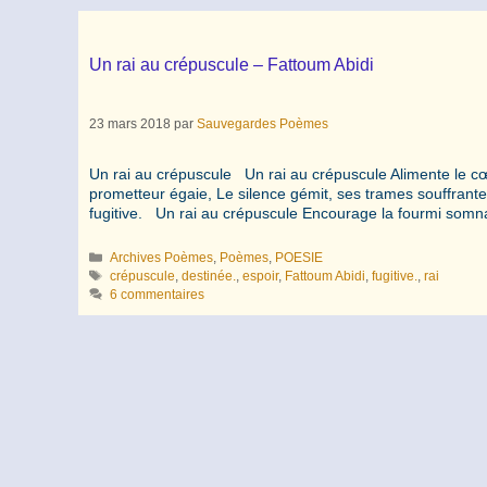
Un rai au crépuscule – Fattoum Abidi
23 mars 2018
par
Sauvegardes Poèmes
Un rai au crépuscule Un rai au crépuscule Alimente le cœ
prometteur égaie, Le silence gémit, ses trames souffrant
fugitive. Un rai au crépuscule Encourage la fourmi so
Catégories
Archives Poèmes
,
Poèmes
,
POESIE
Étiquettes
crépuscule
,
destinée.
,
espoir
,
Fattoum Abidi
,
fugitive.
,
rai
6 commentaires