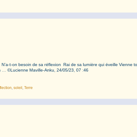
le N’a-t-on besoin de sa réflexion Rai de sa lumière qui éveille Vienne t
on … ©️Lucienne Maville-Anku, 24/05/23, 07 :46
flection
,
soleil
,
Terre