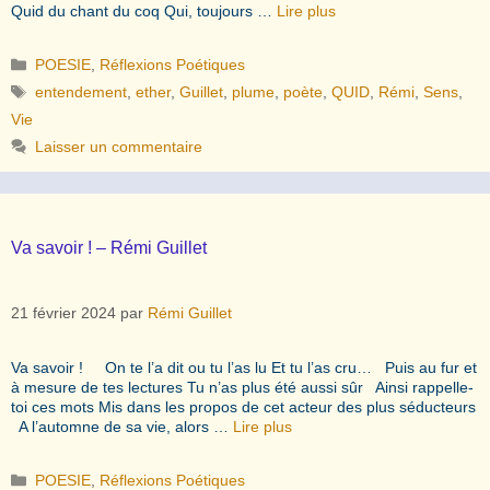
Quid du chant du coq Qui, toujours …
Lire plus
Catégories
POESIE
,
Réflexions Poétiques
Étiquettes
entendement
,
ether
,
Guillet
,
plume
,
poète
,
QUID
,
Rémi
,
Sens
,
Vie
Laisser un commentaire
Va savoir ! – Rémi Guillet
21 février 2024
par
Rémi Guillet
Va savoir ! On te l’a dit ou tu l’as lu Et tu l’as cru… Puis au fur et
à mesure de tes lectures Tu n’as plus été aussi sûr Ainsi rappelle-
toi ces mots Mis dans les propos de cet acteur des plus séducteurs
A l’automne de sa vie, alors …
Lire plus
Catégories
POESIE
,
Réflexions Poétiques