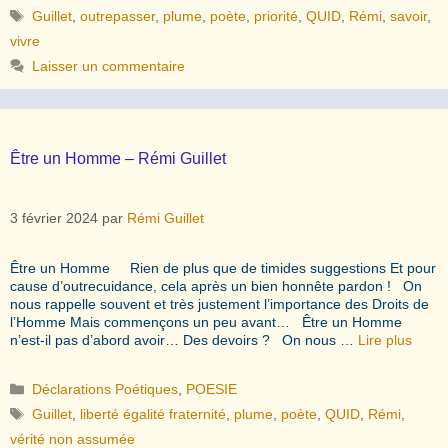
Étiquettes
Guillet
,
outrepasser
,
plume
,
poète
,
priorité
,
QUID
,
Rémi
,
savoir
,
vivre
Laisser un commentaire
Être un Homme – Rémi Guillet
3 février 2024
par
Rémi Guillet
Être un Homme Rien de plus que de timides suggestions Et pour
cause d’outrecuidance, cela après un bien honnête pardon ! On
nous rappelle souvent et très justement l’importance des Droits de
l’Homme Mais commençons un peu avant… Être un Homme
n’est-il pas d’abord avoir… Des devoirs ? On nous …
Lire plus
Catégories
Déclarations Poétiques
,
POESIE
Étiquettes
Guillet
,
liberté égalité fraternité
,
plume
,
poète
,
QUID
,
Rémi
,
vérité non assumée