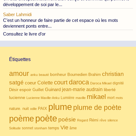
développement de soi par le...
Saber Lahmidi
C’est un honneur de faire partie de cet espace où les mots
deviennent ponts entre...
Consultez le livre d’or
Étiquettes
amour
christian
bonheur
Boumedien
Brahim
anku
beauté
daroca
court
satgé
coeur
Colette
dignité
Daroca Mikael
Guinard
jean-marie audrain
espoir
Guillet
liberté
Désir
mikael
lucienne
Lumière
mort
Lucienne Maville-Anku
maville
mots
plume
plume de poète
nuit
PAIX
nature.
odile
poète
poème
poésie
Rémi
Regard
rêve
silence
Vie
temps
sonnet
âme
Solitude
stonham