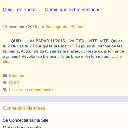
Quid…de Badar… – Dominique Schreinemacher
13 novembre 2015
par
Sauvegardes Poèmes
___ QUID ___ de BADAR.11/2015. . VA-T’EN…VITE, VITE. Qui es
tu ? Où vas tu ? Pour qui te prends tu ? Tu joues au rythme de tes
humeurs, Autour de toi tu sèmes le malheur. . Reste dans ton antre
à jamais ! Récolte ton blé noir . Tu as brisé enfin ton miroir, …
Lire
plus
Catégories
Poèmes
Étiquettes
QUID
Laisser un commentaire
Connexion Membres
Se Connecter sur le Site
Mot de Passe oublié