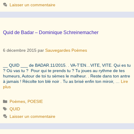
Laisser un commentaire
Quid de Badar – Dominique Schreinemacher
6 décembre 2015
par
Sauvegardes Poèmes
__ QUID ___ de BADAR.11/2015. . VA-T’EN…VITE, VITE. Qui es tu
? Où vas tu ? Pour qui te prends tu ? Tu joues au rythme de tes
humeurs, Autour de toi tu sèmes le malheur. . Reste dans ton antre
à jamais ! Récolte ton blé noir . Tu as brisé enfin ton miroir, …
Lire
plus
Catégories
Poèmes
,
POESIE
Étiquettes
QUID
Laisser un commentaire