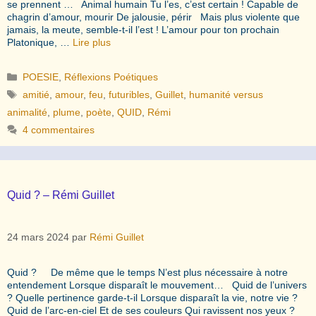
se prennent … Animal humain Tu l’es, c’est certain ! Capable de
chagrin d’amour, mourir De jalousie, périr Mais plus violente que
jamais, la meute, semble-t-il l’est ! L’amour pour ton prochain
Platonique, …
Lire plus
Catégories
POESIE
,
Réflexions Poétiques
Étiquettes
amitié
,
amour
,
feu
,
futuribles
,
Guillet
,
humanité versus
animalité
,
plume
,
poète
,
QUID
,
Rémi
4 commentaires
Quid ? – Rémi Guillet
24 mars 2024
par
Rémi Guillet
Quid ? De même que le temps N’est plus nécessaire à notre
entendement Lorsque disparaît le mouvement… Quid de l’univers
? Quelle pertinence garde-t-il Lorsque disparaît la vie, notre vie ?
Quid de l’arc-en-ciel Et de ses couleurs Qui ravissent nos yeux ?