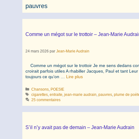
pauvres
Comme un mégot sur le trottoir – Jean-Marie Audrai
24 mars 2026
par
Jean-Marie Audrain
Comme un mégot sur le trottoir Je me sens dedans comme
croirait parfois utiles A rhabiller Jacques, Paul et tant 
toujours ce qu’on …
Lire plus
Catégories
Chansons
,
POESIE
Étiquettes
cigarettes
,
entraite
,
jean-marie audrain
,
pauvres
,
plume de poèt
25 commentaires
S’il n’y avait pas de demain – Jean-Marie Audrain