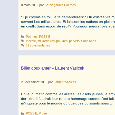
8 mars 2019
par
Sauvegardes Poèmes
Si je croyais en toi, je te demanderais: Si tu existes vr
servent Les milliardaires; Et laissent les nations en ple
en conflit Sans espoir de répit? Pourquoi meurent-ils au
Catégories
Poèmes
,
POESIE
Étiquettes
Inceste
,
milliardaires
,
pauvres
,
pervers
,
Sans abris
11 commentaires
Billet doux amer – Laurent Vasicek
20 décembre 2018
par
Laurent Vasicek
Un jeudi matin comme les autres Les gilets jaunes, le smic
dernière Il faudrait leur rendre hommage comme l’ont fait 
m’inquiète pour le monde où quelques puissants nous …
Catégories
POESIE
,
Prose