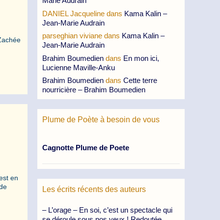
Marie Audrain
DANIEL Jacqueline
dans
Kama Kalin –
Jean-Marie Audrain
parseghian viviane
dans
Kama Kalin –
 Zachée
Jean-Marie Audrain
Brahim Boumedien
dans
En mon ici,
Lucienne Maville-Anku
Brahim Boumedien
dans
Cette terre
nourricière – Brahim Boumedien
Plume de Poète à besoin de vous
Cagnotte Plume de Poete
est en
 de
Les écrits récents des auteurs
– L’orage – En soi, c’est un spectacle qui
se déroule sous nos yeux ! Redoutée