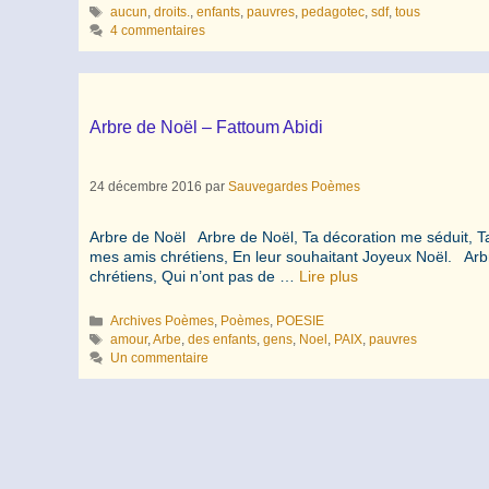
Étiquettes
aucun
,
droits.
,
enfants
,
pauvres
,
pedagotec
,
sdf
,
tous
4 commentaires
Arbre de Noël – Fattoum Abidi
24 décembre 2016
par
Sauvegardes Poèmes
Arbre de Noël Arbre de Noël, Ta décoration me séduit, T
mes amis chrétiens, En leur souhaitant Joyeux Noël. Arb
chrétiens, Qui n’ont pas de …
Lire plus
Catégories
Archives Poèmes
,
Poèmes
,
POESIE
Étiquettes
amour
,
Arbe
,
des enfants
,
gens
,
Noel
,
PAIX
,
pauvres
Un commentaire