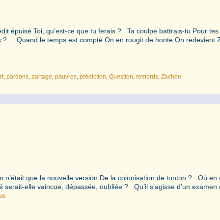
it épuisé Toi, qu’est-ce que tu ferais ? Ta coulpe battrais-tu Pour tes
ies ? Quand le temps est compté On en rougit de honte On redevient
rt
,
pardons
,
partage
,
pauvres
,
prédiction
,
Question
,
remords
,
Zachée
n n’était que la nouvelle version De la colonisation de tonton ? Où en 
quité serait-elle vaincue, dépassée, oubliée ? Qu’il s’agisse d’un examen
us