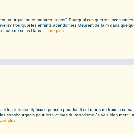
aiment, pourquoi ne te montres-tu pas? Pourquoi ces guerres incessantes
in revers? Pourquoi les enfants abandonnés Meurent de faim dans quelq
ssi faute de soins Dans …
Lire plus
 et les retraités Spéciale pensée pour les 6 sdf morts de froid la sema
les strasbourgeois pour les victimes du terrorisme Je vais bien merci, 
Lire plus