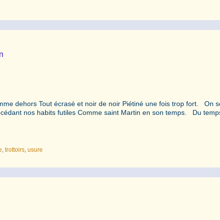
n
 dehors Tout écrasé et noir de noir Piétiné une fois trop fort. On s
Leur cédant nos habits futiles Comme saint Martin en son temps. Du temp
e
,
trottoirs
,
usure