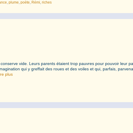
ance
,
plume
,
poète
,
Rémi
,
riches
 conserve vide. Leurs parents étaient trop pauvres pour pouvoir leur p
magination qui y greffait des roues et des voiles et qui, parfais, parvena
ire plus