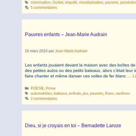
Étiquettes
colonisation
,
Guillet
,
iniquité
,
mondialisation
,
pauvres
,
persévér
5 commentaires
Pauvres enfants – Jean-Marie Audrain
10 mars 2024
par
Jean-Marie Audrain
Les enfants jouaient devant la maison avec des boîtes de
des petites autos ou des petits bateaux, alors c’était leur i
faire chanter et même danser ces voiles de fer blanc …
L
Catégories
POESIE
,
Prose
Étiquettes
automobiiles
,
bateaux
,
enfnats
,
jeu
,
pauvres
,
Rues
,
sardines
2 commentaires
Dieu, si je croyais en toi – Bernadette Laroze