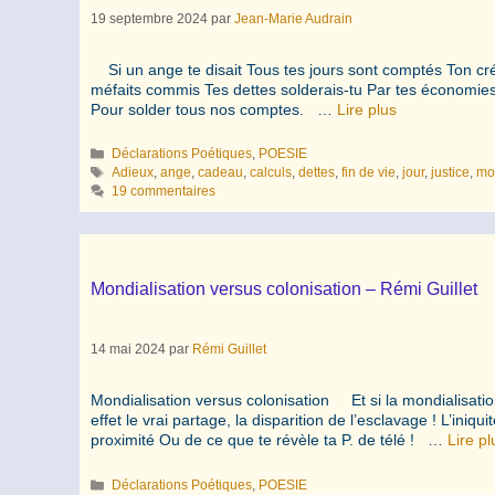
19 septembre 2024
par
Jean-Marie Audrain
Si un ange te disait Tous tes jours sont comptés Ton créd
méfaits commis Tes dettes solderais-tu Par tes économ
Pour solder tous nos comptes. …
Lire plus
Catégories
Déclarations Poétiques
,
POESIE
Étiquettes
Adieux
,
ange
,
cadeau
,
calculs
,
dettes
,
fin de vie
,
jour
,
justice
,
mo
19 commentaires
Mondialisation versus colonisation – Rémi Guillet
14 mai 2024
par
Rémi Guillet
Mondialisation versus colonisation Et si la mondialisatio
effet le vrai partage, la disparition de l’esclavage ! L’ini
proximité Ou de ce que te révèle ta P. de télé ! …
Lire pl
Catégories
Déclarations Poétiques
,
POESIE