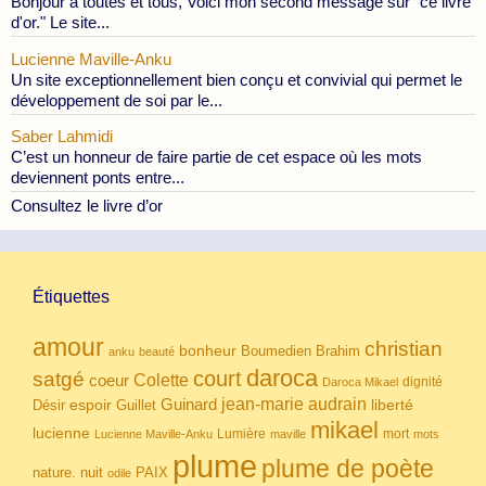
Bonjour à toutes et tous, Voici mon second message sur "ce livre
d'or." Le site...
Lucienne Maville-Anku
Un site exceptionnellement bien conçu et convivial qui permet le
développement de soi par le...
Saber Lahmidi
C’est un honneur de faire partie de cet espace où les mots
deviennent ponts entre...
Consultez le livre d’or
Étiquettes
amour
christian
bonheur
Boumedien
Brahim
anku
beauté
daroca
court
satgé
coeur
Colette
dignité
Daroca Mikael
Guinard
jean-marie audrain
espoir
Guillet
liberté
Désir
mikael
lucienne
Lumière
mort
Lucienne Maville-Anku
maville
mots
plume
plume de poète
nuit
PAIX
nature.
odile