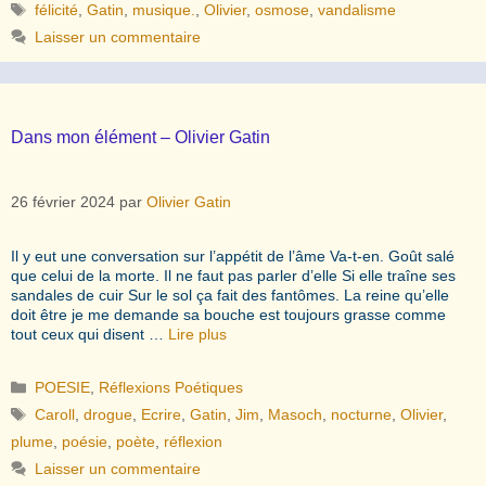
Étiquettes
félicité
,
Gatin
,
musique.
,
Olivier
,
osmose
,
vandalisme
Laisser un commentaire
Dans mon élément – Olivier Gatin
26 février 2024
par
Olivier Gatin
Il y eut une conversation sur l’appétit de l’âme Va-t-en. Goût salé
que celui de la morte. Il ne faut pas parler d’elle Si elle traîne ses
sandales de cuir Sur le sol ça fait des fantômes. La reine qu’elle
doit être je me demande sa bouche est toujours grasse comme
tout ceux qui disent …
Lire plus
Catégories
POESIE
,
Réflexions Poétiques
Étiquettes
Caroll
,
drogue
,
Ecrire
,
Gatin
,
Jim
,
Masoch
,
nocturne
,
Olivier
,
plume
,
poésie
,
poète
,
réflexion
Laisser un commentaire