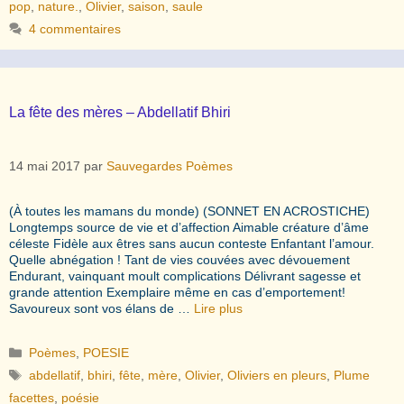
pop
,
nature.
,
Olivier
,
saison
,
saule
4 commentaires
La fête des mères – Abdellatif Bhiri
14 mai 2017
par
Sauvegardes Poèmes
(À toutes les mamans du monde) (SONNET EN ACROSTICHE)
Longtemps source de vie et d’affection Aimable créature d’âme
céleste Fidèle aux êtres sans aucun conteste Enfantant l’amour.
Quelle abnégation ! Tant de vies couvées avec dévouement
Endurant, vainquant moult complications Délivrant sagesse et
grande attention Exemplaire même en cas d’emportement!
Savoureux sont vos élans de …
Lire plus
Catégories
Poèmes
,
POESIE
Étiquettes
abdellatif
,
bhiri
,
fête
,
mère
,
Olivier
,
Oliviers en pleurs
,
Plume
facettes
,
poésie