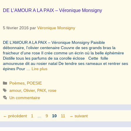
DE L’AMOUR A LA PAIX – Véronique Monsigny
5 février 2016
par
Véronique Monsigny
DE L’AMOUR A LA PAIX – Véronique Monsigny Paisible
débonnaire, l’olivier centenaire Couvre de ses grands bras la
fraicheur d’une rose Il crée comme un écrin où la belle éphémère
Distille tous les parfums de sa corolle éclose Cette folle
amoureuse dit au rosier natal De tendre ses rameaux et rentrer ses
épines Pour …
Lire plus
Catégories
Poèmes
,
POESIE
Étiquettes
amour
,
Olivier
,
PAIX
,
rose
Un commentaire
Page
Page
Page
Page
←
précédent
1
…
9
10
11
→
suivant