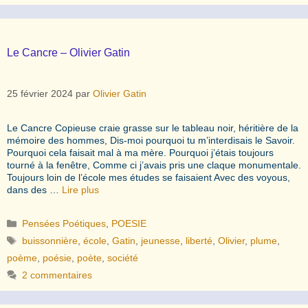
Le Cancre – Olivier Gatin
25 février 2024
par
Olivier Gatin
Le Cancre Copieuse craie grasse sur le tableau noir, héritière de la
mémoire des hommes, Dis-moi pourquoi tu m’interdisais le Savoir.
Pourquoi cela faisait mal à ma mère. Pourquoi j’étais toujours
tourné à la fenêtre, Comme ci j’avais pris une claque monumentale.
Toujours loin de l’école mes études se faisaient Avec des voyous,
dans des …
Lire plus
Catégories
Pensées Poétiques
,
POESIE
Étiquettes
buissonnière
,
école
,
Gatin
,
jeunesse
,
liberté
,
Olivier
,
plume
,
poème
,
poésie
,
poète
,
société
2 commentaires