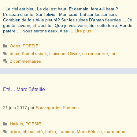
Le ciel est bleu, Le ciel est haut. Et demain, fera-t-il beau?
L’oiseau chante, Sur l’olivier. Mon cœur bat sur les sentiers.
Combien de fois Ai-je pleuré? Sur les ruines D’antan fleurées … Je
guette l’avenir, Et c’est toi, Que je vois venir, Sur cette terre, Ronde,
patère … Nous serons deux, A se …
Lire plus
Catégories
Odes
,
POESIE
Étiquettes
deux
,
Kamel usbek
,
L'oiseau
,
Olivier
,
se rencontrer
,
toi
2 commentaires
Été… Marc Béteille
21 juin 2017
par
Sauvegardes Poèmes
Catégories
Haikus
,
POESIE
Étiquettes
arbre
,
ébloui
,
été
,
haïku
,
Lumière
,
Marc Béteille
,
marc-educ-