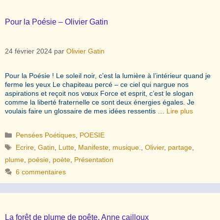
Pour la Poésie – Olivier Gatin
24 février 2024
par
Olivier Gatin
Pour la Poésie ! Le soleil noir, c’est la lumière à l’intérieur quand je
ferme les yeux Le chapiteau percé – ce ciel qui nargue nos
aspirations et reçoit nos vœux Force et esprit, c’est le slogan
comme la liberté fraternelle ce sont deux énergies égales. Je
voulais faire un glossaire de mes idées ressentis …
Lire plus
Catégories
Pensées Poétiques
,
POESIE
Étiquettes
Ecrire
,
Gatin
,
Lutte
,
Manifeste
,
musique.
,
Olivier
,
partage
,
plume
,
poésie
,
poète
,
Présentation
6 commentaires
La forêt de plume de poête. Anne cailloux