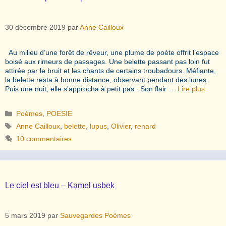
30 décembre 2019
par
Anne Cailloux
Au milieu d’une forêt de rêveur, une plume de poète offrit l’espace
boisé aux rimeurs de passages. Une belette passant pas loin fut
attirée par le bruit et les chants de certains troubadours. Méfiante,
la belette resta à bonne distance, observant pendant des lunes.
Puis une nuit, elle s’approcha à petit pas.. Son flair …
Lire plus
Catégories
Poèmes
,
POESIE
Étiquettes
Anne Cailloux
,
belette
,
lupus
,
Olivier
,
renard
10 commentaires
Le ciel est bleu – Kamel usbek
5 mars 2019
par
Sauvegardes Poèmes