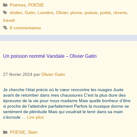
Catégories
Poèmes
,
POESIE
Étiquettes
étoiles
,
Gatin
,
Lumière
,
Olivier
,
plume
,
poésie
,
poète
,
rêverie
,
travail
8 commentaires
Un poisson nommé Vandale – Olivier Gatin
27 février 2024
par
Olivier Gatin
Je cherche l’état précis où le cœur rencontre les nuages Juste
avant de retomber dans mes chaussures C’est la plus dure des
épreuves de la vie pour nous madame Mais quelle bonheur d’être
si proche de l’atteindre parfaitement Parfois la musique donne se
sentiment de plénitude Mais qui voudrait le tenir dans sa main
s’écroule …
Lire plus
Catégories
POESIE
,
Slam