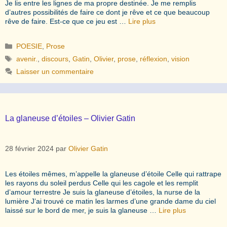
Je lis entre les lignes de ma propre destinée. Je me remplis
d’autres possibilités de faire ce dont je rêve et ce que beaucoup
rêve de faire. Est-ce que ce jeu est …
Lire plus
Catégories
POESIE
,
Prose
Étiquettes
avenir.
,
discours
,
Gatin
,
Olivier
,
prose
,
réflexion
,
vision
Laisser un commentaire
La glaneuse d’étoiles – Olivier Gatin
28 février 2024
par
Olivier Gatin
Les étoiles mêmes, m’appelle la glaneuse d’étoile Celle qui rattrape
les rayons du soleil perdus Celle qui les cagole et les remplit
d’amour terrestre Je suis la glaneuse d’étoiles, la nurse de la
lumière J’ai trouvé ce matin les larmes d’une grande dame du ciel
laissé sur le bord de mer, je suis la glaneuse …
Lire plus