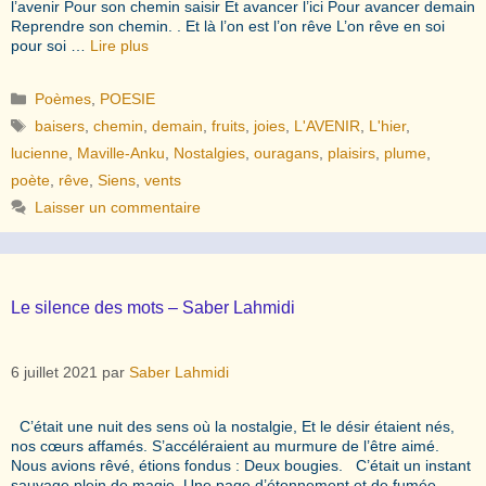
l’avenir Pour son chemin saisir Et avancer l’ici Pour avancer demain
Reprendre son chemin. . Et là l’on est l’on rêve L’on rêve en soi
pour soi …
Lire plus
Catégories
Poèmes
,
POESIE
Étiquettes
baisers
,
chemin
,
demain
,
fruits
,
joies
,
L'AVENIR
,
L'hier
,
lucienne
,
Maville-Anku
,
Nostalgies
,
ouragans
,
plaisirs
,
plume
,
poète
,
rêve
,
Siens
,
vents
Laisser un commentaire
Le silence des mots – Saber Lahmidi
6 juillet 2021
par
Saber Lahmidi
C’était une nuit des sens où la nostalgie, Et le désir étaient nés,
nos cœurs affamés. S’accéléraient au murmure de l’être aimé.
Nous avions rêvé, étions fondus : Deux bougies. C’était un instant
sauvage plein de magie, Une page d’étonnement et de fumée,