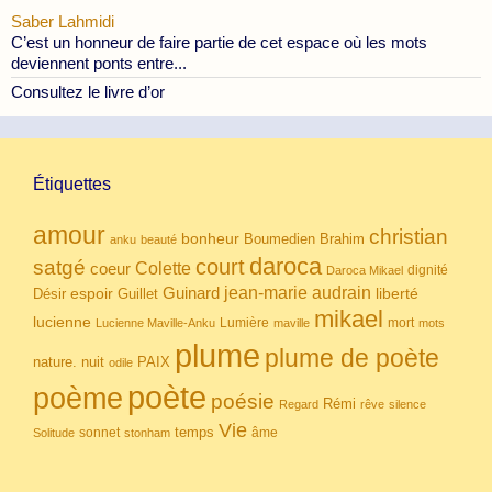
Saber Lahmidi
C’est un honneur de faire partie de cet espace où les mots
deviennent ponts entre...
Consultez le livre d’or
Étiquettes
amour
christian
bonheur
Boumedien
Brahim
anku
beauté
daroca
court
satgé
coeur
Colette
dignité
Daroca Mikael
Guinard
jean-marie audrain
espoir
Guillet
liberté
Désir
mikael
lucienne
Lumière
mort
Lucienne Maville-Anku
maville
mots
plume
plume de poète
nuit
PAIX
nature.
odile
poète
poème
poésie
Rémi
Regard
rêve
silence
Vie
temps
sonnet
âme
Solitude
stonham