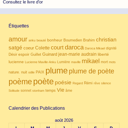
Consultez le livre d’or
Étiquettes
amour
christian
bonheur
Boumedien
Brahim
anku
beauté
daroca
court
satgé
coeur
Colette
dignité
Daroca Mikael
Guinard
jean-marie audrain
espoir
Guillet
liberté
Désir
mikael
lucienne
Lumière
mort
Lucienne Maville-Anku
maville
mots
plume
plume de poète
nuit
PAIX
nature.
odile
poète
poème
poésie
Rémi
Regard
rêve
silence
Vie
temps
sonnet
âme
Solitude
stonham
Calendrier des Publications
août 2026