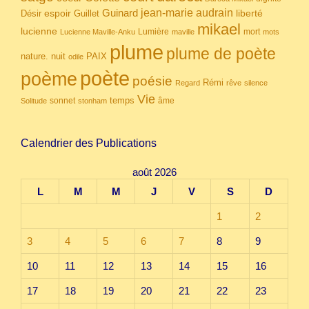
Guinard
jean-marie audrain
espoir
Guillet
liberté
Désir
mikael
lucienne
Lumière
mort
Lucienne Maville-Anku
maville
mots
plume
plume de poète
nuit
PAIX
nature.
odile
poète
poème
poésie
Rémi
Regard
rêve
silence
Vie
temps
sonnet
âme
Solitude
stonham
Calendrier des Publications
août 2026
L
M
M
J
V
S
D
1
2
3
4
5
6
7
8
9
10
11
12
13
14
15
16
17
18
19
20
21
22
23