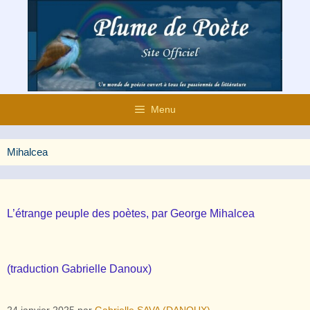
Aller
au
contenu
Menu
Mihalcea
L’étrange peuple des poètes, par George Mihalcea
(traduction Gabrielle Danoux)
24 janvier 2025
par
Gabrielle SAVA (DANOUX)