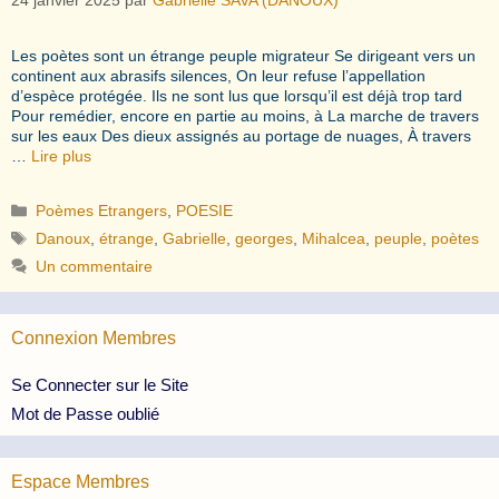
Les poètes sont un étrange peuple migrateur Se dirigeant vers un
continent aux abrasifs silences, On leur refuse l’appellation
d’espèce protégée. Ils ne sont lus que lorsqu’il est déjà trop tard
Pour remédier, encore en partie au moins, à La marche de travers
sur les eaux Des dieux assignés au portage de nuages, À travers
…
Lire plus
Catégories
Poèmes Etrangers
,
POESIE
Étiquettes
Danoux
,
étrange
,
Gabrielle
,
georges
,
Mihalcea
,
peuple
,
poètes
Un commentaire
Connexion Membres
Se Connecter sur le Site
Mot de Passe oublié
Espace Membres