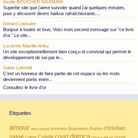
Axelle BOUCHER NGAMANI
Superbe site que j'aime survoler quand j'ai quelques minutes,
pour y découvrir divers haïkus rafraîchissants....
Gérard Lepoutre
Bonjour à toutes et tous, Voici mon second message sur "ce livre
d'or." Le site...
Lucienne Maville-Anku
Un site exceptionnellement bien conçu et convivial qui permet le
développement de soi par le...
Saber Lahmidi
C’est un honneur de faire partie de cet espace où les mots
deviennent ponts entre...
Consultez le livre d’or
Étiquettes
amour
christian
bonheur
Boumedien
Brahim
anku
beauté
daroca
court
satgé
coeur
Colette
dignité
Daroca Mikael