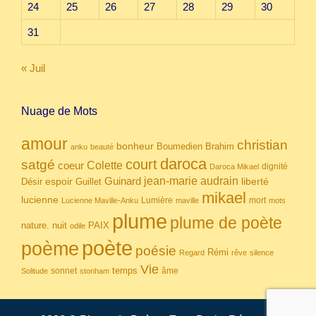
24
25
26
27
28
29
30
31
« Juil
Nuage de Mots
amour
christian
bonheur
Boumedien
Brahim
anku
beauté
daroca
court
satgé
coeur
Colette
dignité
Daroca Mikael
Guinard
jean-marie audrain
espoir
Guillet
liberté
Désir
mikael
lucienne
Lumière
mort
Lucienne Maville-Anku
maville
mots
plume
plume de poète
nuit
PAIX
nature.
odile
poète
poème
poésie
Rémi
Regard
rêve
silence
Vie
temps
sonnet
âme
Solitude
stonham