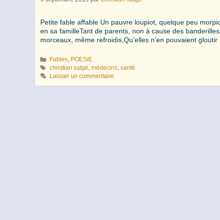
Petite fable affable Un pauvre loupiot, quelque peu morp
en sa familleTant de parents, non à cause des banderil
morceaux, même refroidis,Qu’elles n’en pouvaient gloutir 
Catégories
Fables
,
POESIE
Étiquettes
christian satgé
,
médecins
,
santé.
Laisser un commentaire