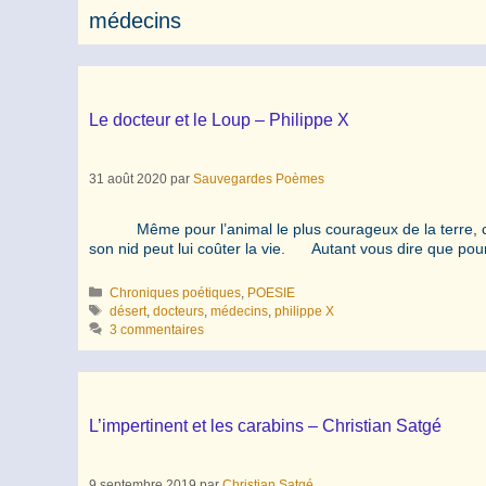
médecins
Le docteur et le Loup – Philippe X
31 août 2020
par
Sauvegardes Poèmes
Même pour l’animal le plus courageux de la terre, ce n
son nid peut lui coûter la vie. Autant vous dire que pour
Catégories
Chroniques poétiques
,
POESIE
Étiquettes
désert
,
docteurs
,
médecins
,
philippe X
3 commentaires
L’impertinent et les carabins – Christian Satgé
9 septembre 2019
par
Christian Satgé